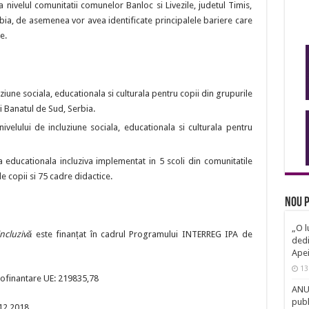
a nivelul comunitatii comunelor Banloc si Livezile, judetul Timis,
bia, de asemenea vor avea identificate principalele bariere care
e.
ziune sociala, educationala si culturala pentru copii din grupurile
i Banatul de Sud, Serbia.
ivelului de incluziune sociala, educationala si culturala pentru
educationala incluziva implementat in 5 scoli din comunitatile
e copii si 75 cadre didactice.
Nou p
„O l
ncluzivă
este finanțat în cadrul Programului INTERREG IPA de
dedi
Ape
13
 Cofinantare UE: 219835,78
ANUN
publ
12.2018.