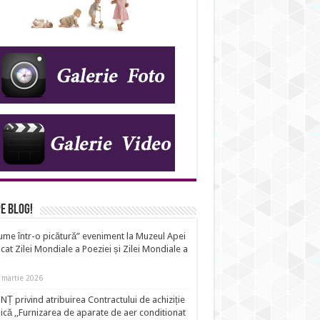
e Blog!
ume într-o picătură” eveniment la Muzeul Apei
cat Zilei Mondiale a Poeziei și Zilei Mondiale a
i
 martie 2026
Ț privind atribuirea Contractului de achiziție
ică ,,Furnizarea de aparate de aer conditionat