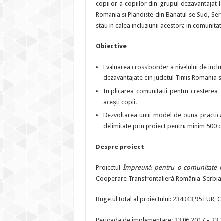
copiilor a copiilor din grupul dezavantajat l
Romania si Plandiste din Banatul se Sud, Ser
stau in calea incluziunii acestora in comunitat
Obiective
Evaluarea cross border a nivelului de inclu
dezavantajate din judetul Timis Romania s
Implicarea comunitatii pentru cresterea n
acești copii.
Dezvoltarea unui model de buna practica 
delimitate prin proiect pentru minim 500 d
Despre proiect
Proiectul
Împreună pentru o comunitate i
Cooperare Transfrontalieră România-Serbia
Bugetul total al proiectului: 234043,95 EUR,
Perioada de implementare: 23.06.2017 – 23.