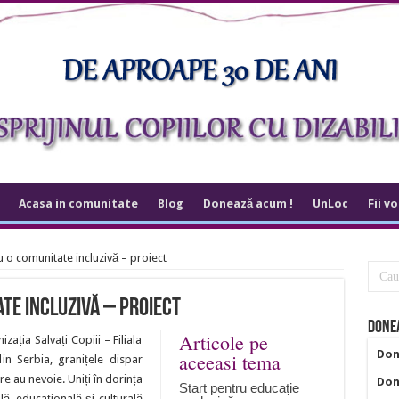
Acasa in comunitate
Blog
Donează acum !
UnLoc
Fii v
o comunitate incluzivă – proiect
te incluzivă – proiect
Donea
Articole pe
ația Salvați Copiii – Filiala
Don
aceeasi tema
in Serbia, granițele dispar
re au nevoie. Uniți în dorința
Don
Start pentru educație
lă, educațională și culturală