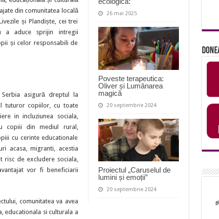
ecologică:
ajate din comunitatea locală
26 mai 2025
vezile și Plandiște, cei trei
u a aduce sprijin intregii
pii și celor responsabili de
Done
Poveste terapeutica:
Oliver și Lumânarea
magică
i Serbia asigură dreptul la
l tuturor copiilor, cu toate
20 septembrie 2024
ere in incluziunea sociala,
u copiii din mediul rural,
opiii cu cerinte educationale
uri acasa, migranti, acestia
t risc de excludere sociala,
Proiectul „Caruselul de
antajat vor fi beneficiarii
lumini și emoții”
20 septembrie 2024
ectului, comunitatea va avea
, educationala si culturala a