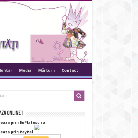
oluntar
Media
Mărturii
Contact
za online !
eaza prin EuPlatesc.ro
eaza prin PayPal