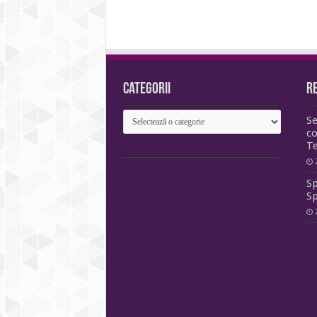
Categorii
R
Categorii
Se
co
T
Sp
Sp