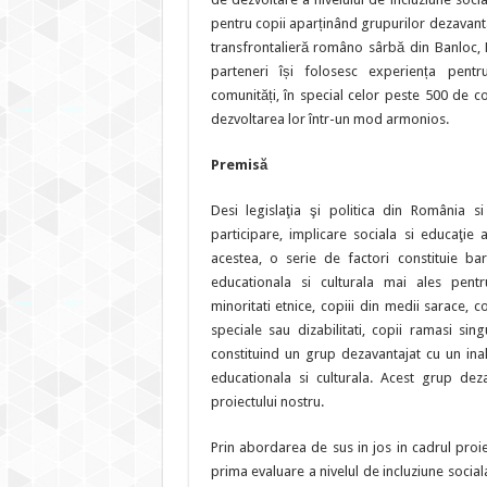
pentru copii aparținând grupurilor dezavant
transfrontalieră româno sârbă din Banloc, Li
parteneri își folosesc experiența pentr
comunități, în special celor peste 500 de co
dezvoltarea lor într-un mod armonios.
Premisă
Desi legislaţia şi politica din România s
participare, implicare sociala si educaţie a
acestea, o serie de factori constituie bari
educationala si culturala mai ales pentr
minoritati etnice, copiii din medii sarace, c
speciale sau dizabilitati, copii ramasi sing
constituind un grup dezavantajat cu un inal
educationala si culturala. Acest grup dezav
proiectului nostru.
Prin abordarea de sus in jos in cadrul proi
prima evaluare a nivelul de incluziune sociala