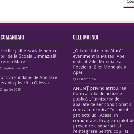
Cite
ecomandari
Cele mai noi
rviciile psiho-sociale pentru
„O lume într-o picătură”
piii de la Școala Gimnazială
eveniment la Muzeul Apei
eremia Mare
dedicat Zilei Mondiale a
Poeziei și Zilei Mondiale a
27 septembrie 2021
Apei
ortivii Fundației de Abilitare
13 martie 2026
eranța pleacă la Odessa
ANUNȚ privind atribuirea
27 aprilie 2018
Contractului de achiziție
publică ,,Furnizarea de
aparate de aer conditionat si
centrala termica” în cadrul
proiectului: ,,Acasa, in
comunitate: Program pilot d
prevenire a separarii si
reintegrare pentru copii si