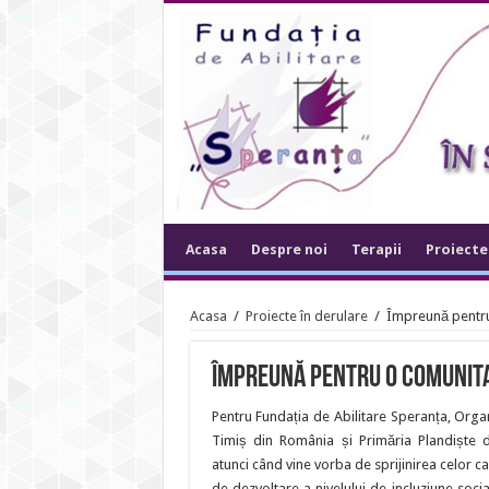
Acasa
Despre noi
Terapii
Proiecte
Acasa
/
Proiecte în derulare
/
Împreună pentru 
Împreună pentru o comunita
Pentru Fundația de Abilitare Speranța, Organiz
Timiș din România și Primăria Plandiște d
atunci când vine vorba de sprijinirea celor ca
de dezvoltare a nivelului de incluziune socia