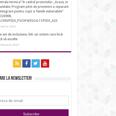
entrala termica” în cadrul proiectului: ,,Acasa, in
nitate: Program pilot de prevenire a separarii
eintegrare pentru copii si familii vulnerabile”
326908,
S/395/PIDS_P5/OP4/ESO4.11/PIDS_A23
 martie 2026
e ani de incluziune, într-un sistem care încă
ță să asculte
 februarie 2026
are la newsletter!