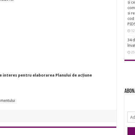
si c
comu
si r
cod 
PID
12
34 d
înva
25
de interes pentru elaborarea Planului de acțiune
Abon
nimentului