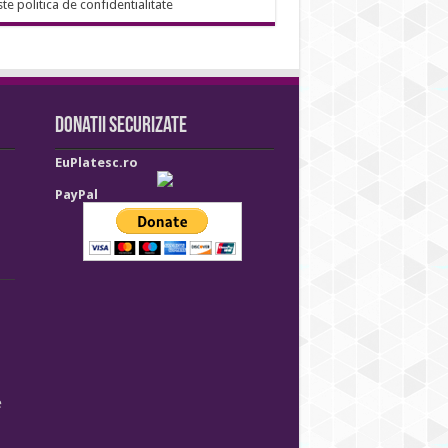
ste politica de confidentialitate
Donatii securizate
EuPlatesc.ro
PayPal
e