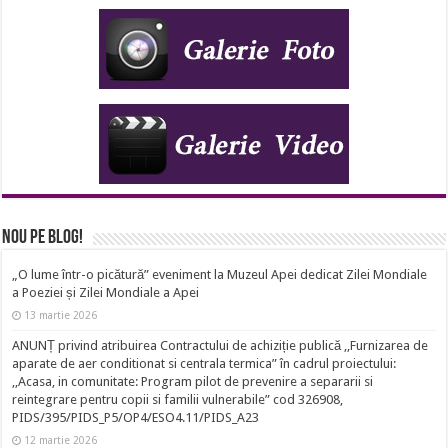
Nou pe Blog!
„O lume într-o picătură” eveniment la Muzeul Apei dedicat Zilei Mondiale
a Poeziei și Zilei Mondiale a Apei
13 martie 2026
ANUNȚ privind atribuirea Contractului de achiziție publică ,,Furnizarea de
aparate de aer conditionat si centrala termica” în cadrul proiectului:
,,Acasa, in comunitate: Program pilot de prevenire a separarii si
reintegrare pentru copii si familii vulnerabile” cod 326908,
PIDS/395/PIDS_P5/OP4/ESO4.11/PIDS_A23
12 martie 2026