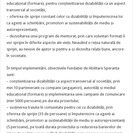
educațional (formare), pentru conștientizarea dizabilității ca un aspect
transversal al societății,
– oferirea de sprijin constant celor cu dizabilități și împuternicirea lor
ca agenți ai schimbării, promotori ai sustenabilității de mediu și
autoreprezentanți,
– dezvoltarea unui program de mentorat, prin care voluntari formați îi
vor sprijini în diferite aspecte ale vieții. Neavând o rețea naturală de
sprijin, au nevoie de ajutor și pentru a-și dezvolta relații bune, ancore
în societate.
În timpul implementării, obiectivele Fundației de Abilitare Speranța
sunt:
– conștientizarea dizabilității ca aspect transversal al societății, prin
min 10 parteneriate cu companii (angajatori), autorități și mediul
educațional (formare) și implementarea unei campanii de comunicare
(min 5000 persoane) pe durata proiectului;
– susținerea traiului în comunitate pentru cei cu dizabilități, prin
oferirea de sprijin (35 de persoane) și împuternicire ca agenți ai
schimbării, promotori ai sustenabilității de mediu și autoreprezentanți
(5 persoane), pe toată durata proiectului și reducerea barierelor de