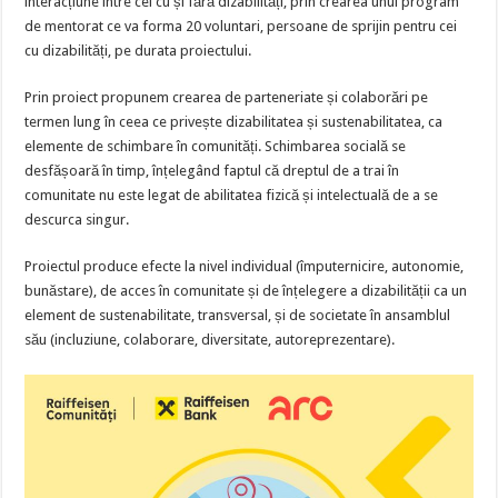
interacțiune între cei cu și fără dizabilități, prin crearea unui program
de mentorat ce va forma 20 voluntari, persoane de sprijin pentru cei
cu dizabilități, pe durata proiectului.
Prin proiect propunem crearea de parteneriate și colaborări pe
termen lung în ceea ce privește dizabilitatea și sustenabilitatea, ca
elemente de schimbare în comunități. Schimbarea socială se
desfășoară în timp, înțelegând faptul că dreptul de a trai în
comunitate nu este legat de abilitatea fizică și intelectuală de a se
descurca singur.
Proiectul produce efecte la nivel individual (împuternicire, autonomie,
bunăstare), de acces în comunitate și de înțelegere a dizabilității ca un
element de sustenabilitate, transversal, și de societate în ansamblul
său (incluziune, colaborare, diversitate, autoreprezentare).