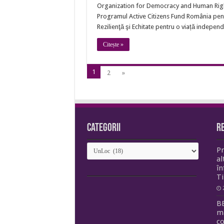
Organization for Democracy and Human Right
Programul Active Citizens Fund România pentr
Rezilienţă şi Echitate pentru o viață independ
Citește »
1
2
»
Categorii
R
Categorii
Pr
al
în
T
B
m
co