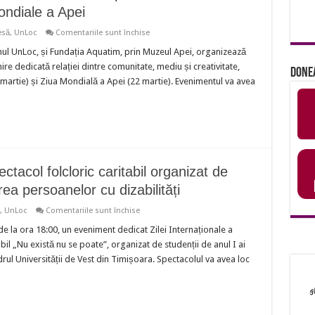
ondiale a Apei
pentru
esă
,
UnLoc
Comentariile sunt închise
„O
lume
mul UnLoc, și Fundația Aquatim, prin Muzeul Apei, organizează
într-
ire dedicată relației dintre comunitate, mediu și creativitate,
o
Done
picătură”
artie) și Ziua Mondială a Apei (22 martie). Evenimentul va avea
eveniment
la
Muzeul
Apei
dedicat
Zilei
Mondiale
a
Poeziei
ctacol folcloric caritabil organizat de
și
Zilei
ea persoanelor cu dizabilități
Mondiale
a
Apei
pentru
,
UnLoc
Comentariile sunt închise
„Nu
există
 la ora 18:00, un eveniment dedicat Zilei Internaționale a
nu
abil „Nu există nu se poate”, organizat de studenții de anul I ai
se
poate”
ul Universității de Vest din Timișoara. Spectacolul va avea loc
–
spectacol
folcloric
caritabil
organizat
de