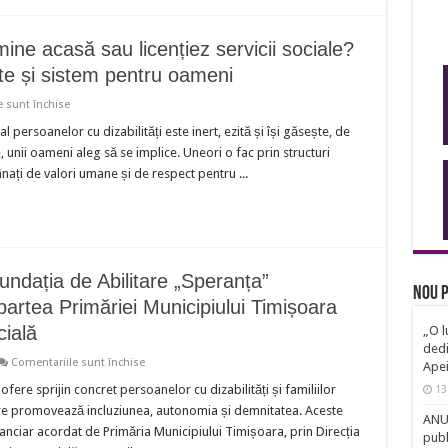
studenții
UVT
pentru
mine acasă sau licențiez servicii sociale?
susținerea
persoanelor
ate și sistem pentru oameni
cu
dizabilități
pentru
 sunt închise
Las
omul
l persoanelor cu dizabilități este inert, ezită și își găsește, de
în
, unii oameni aleg să se implice. Uneori o fac prin structuri
stradă,
îl
ânați de valori umane și de respect pentru ...
iau
la
mine
acasă
sau
licențiez
servicii
sociale?
Fundația de Abilitare „Speranța”
standarde
Nou p
de
partea Primăriei Municipiului Timișoara
calitate,
realitate
cială
„O l
și
dedi
sistem
pentru
Comentariile sunt închise
pentru
Ape
Serviciile
oameni
sociale
fere sprijin concret persoanelor cu dizabilități și familiilor
13
oferite
 care promovează incluziunea, autonomia și demnitatea. Aceste
de
ANUN
Fundația
financiar acordat de Primăria Municipiului Timișoara, prin Direcția
publ
de