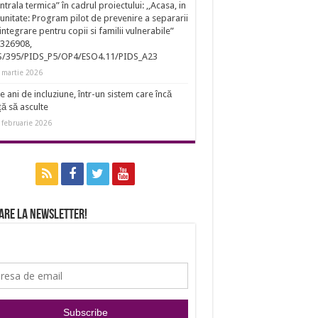
entrala termica” în cadrul proiectului: ,,Acasa, in
nitate: Program pilot de prevenire a separarii
eintegrare pentru copii si familii vulnerabile”
326908,
S/395/PIDS_P5/OP4/ESO4.11/PIDS_A23
 martie 2026
e ani de incluziune, într-un sistem care încă
ță să asculte
 februarie 2026
are la newsletter!