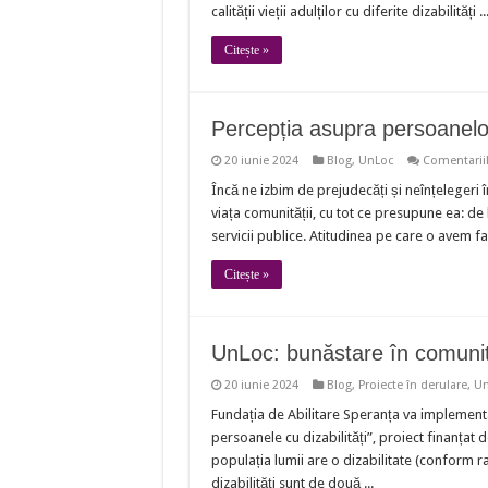
calității vieții adulților cu diferite dizabilități ..
Citește »
Percepția asupra persoanelor 
20 iunie 2024
Blog
,
UnLoc
Comentariil
Încă ne izbim de prejudecăți și neînțelegeri î
viața comunității, cu tot ce presupune ea: de 
servicii publice. Atitudinea pe care o avem faț
Citește »
UnLoc: bunăstare în comunita
20 iunie 2024
Blog
,
Proiecte în derulare
,
Un
Fundația de Abilitare Speranța va implementa
persoanele cu dizabilități”, proiect finanțat
populația lumii are o dizabilitate (conform 
dizabilități sunt de două ...