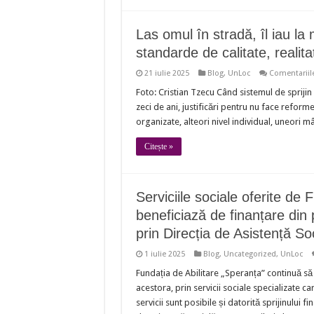
Las omul în stradă, îl iau la 
standarde de calitate, realit
21 iulie 2025
Blog
,
UnLoc
Comentariile
Foto: Cristian Tzecu Când sistemul de sprijin a
zeci de ani, justificări pentru nu face reforme
organizate, alteori nivel individual, uneori m
Citește »
Serviciile sociale oferite de 
beneficiază de finanțare din 
prin Direcția de Asistență So
1 iulie 2025
Blog
,
Uncategorized
,
UnLoc
Fundația de Abilitare „Speranța” continuă să o
acestora, prin servicii sociale specializate
servicii sunt posibile și datorită sprijinului 