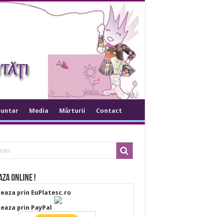
luntar
Media
Mărturii
Contact
za online !
eaza prin EuPlatesc.ro
eaza prin PayPal