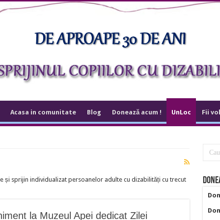
Acasa in comunitate
Blog
Donează acum !
UnLoc
Fii vo
 și sprijin individualizat persoanelor adulte cu dizabilități cu trecut
Donea
Don
Don
niment la Muzeul Apei dedicat Zilei