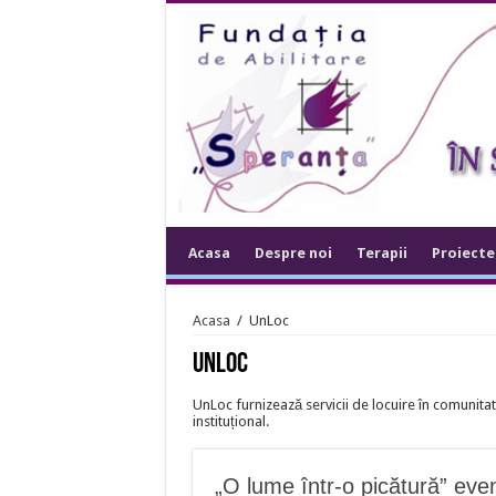
Acasa
Despre noi
Terapii
Proiecte
Acasa
/
UnLoc
UnLoc
UnLoc furnizează servicii de locuire în comunitate
instituțional.
„O lume într-o picătură” eve