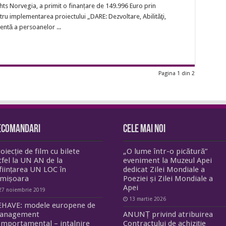
Dezvoltare,
s Norvegia, a primit o finanțare de 149.996 Euro prin
Abilităţi,
Rezilienţă
u implementarea proiectului „DARE: Dezvoltare, Abilităţi,
şi
entă a persoanelor ...
Echitate
pentru
o
viață
independentă
a
persoanelor
cu
Pagina 1 din 2
dizabilități
ecomandari
Cele mai noi
oiecție de film cu bilete
„O lume într-o picătură”
tfel la UN AN de la
eveniment la Muzeul Apei
ființarea UN LOC în
dedicat Zilei Mondiale a
imișoara
Poeziei și Zilei Mondiale a
Apei
27 noiembrie 2019
13 martie 2026
EHAVE: modele europene de
anagement
ANUNȚ privind atribuirea
mportamental – intalnire
Contractului de achiziție