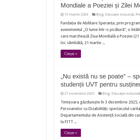
Mondiale a Poeziei și Zilei M
13 martie 2026
Blog
,
Educație incluzivă
,
Pr
Fundația de Abilitare Speranța, prin progra
evenimentul „O lume într-o picătură”, o întâln
care marchează Ziua Mondială a Poeziei (21 m
loc sâmbătă, 21 martie ...
Citește »
„Nu există nu se poate” – spe
studenții UVT pentru susținer
21 noiembrie 2025
Blog
,
Educație incluzivă
Timișoara găzduiește în 3 decembrie 2025, de
Persoanelor cu Dizabilități: spectacolul carit
Departamentului de Asistență Socială din cadr
la FITT ...
Citește »