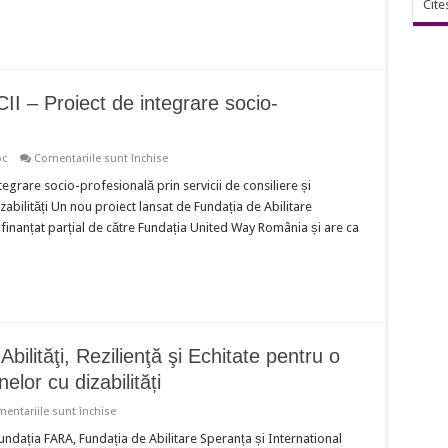
Cite
dizabilități
– Proiect de integrare socio-
pentru
oc
Comentariile sunt închise
ÎMPREUNĂ
PE
rare socio-profesională prin servicii de consiliere și
PIAȚA
zabilități Un nou proiect lansat de Fundația de Abilitare
MUNCII
–
e finanțat parțial de către Fundația United Way România și are ca
Proiect
de
integrare
socio-
profesională
bilităţi, Rezilienţă şi Echitate pentru o
lor cu dizabilități
pentru
entariile sunt închise
Proiectul
DARE:
undația FARA, Fundația de Abilitare Speranța și International