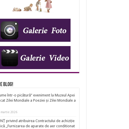
e Blog!
ume într-o picătură” eveniment la Muzeul Apei
cat Zilei Mondiale a Poeziei și Zilei Mondiale a
i
 martie 2026
Ț privind atribuirea Contractului de achiziție
ică ,,Furnizarea de aparate de aer conditionat