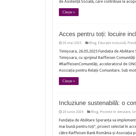
de Asistență Socială, care contribuie la acoper
Citește »
Acces pentru toți: locuire inc
26 mai 2025
Blog
,
Educație incluzivă
,
Presă
Timișoara, 26.05.2025 Fundația de Abilitare Sp
Timișoara, cu sprijinul Raiffeisen Comunități
#RaiffeisenComunități, acceleratorul de ONG-ur
Asociația pentru Relații Comunitare. Sub mot
Citește »
Incluziune sustenabilă: o co
20 iunie 2024
Blog
,
Proiecte în derulare
,
Un
Fundația de Abilitare Speranța va implementa
mai bună pentru toți”, proiect selectat în ac
către Raiffeisen Bank România și Asociația pe