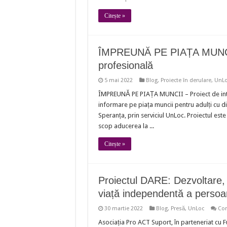
Citește »
ÎMPREUNĂ PE PIAȚA MUNCII 
profesională
5 mai 2022
Blog
,
Proiecte în derulare
,
UnL
ÎMPREUNĂ PE PIAȚA MUNCII – Proiect de integ
informare pe piața muncii pentru adulți cu di
Speranța, prin serviciul UnLoc. Proiectul est
scop aducerea la ...
Citește »
Proiectul DARE: Dezvoltare, A
viață independentă a persoane
30 martie 2022
Blog
,
Presă
,
UnLoc
Com
Asociația Pro ACT Suport, în parteneriat cu F