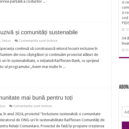
irea parțială a costurilor ...
Abilitare
si c
„Speranța”
comu
beneficiază
si r
de
finanțare
cod 
din
PID
partea
Primăriei
12
luzivă și comunități sustenabile
Municipiului
Timișoara
34 d
prin
pentru
,
UnLoc
Comentariile sunt închise
Direcția
înva
Acces
de
pentru
eranța continuă să construiască viitorul locuirii incluzive în
Asistență
25
toți:
Socială
 Suntem din nou câștigători și continuăm proiectul alături de
locuire
incluzivă
i în sustenabilitate, o inițiativă Raiffeisen Bank, cu sprijinul
și
to-ul programului „Avem mai multe în ...
comunități
sustenabile
Abon
munitate mai bună pentru toți
pentru
Loc
Comentariile sunt închise
Incluziune
sustenabilă:
, în anul 2024, proiectul “Incluziune sustenabiă: o comunitate
o
celeratorul de ONG-uri în sustenabilitate Raiffeisen Comunități de
comunitate
mai
ntru Relații Comunitare. Proiectul de față își propune creșterea
bună