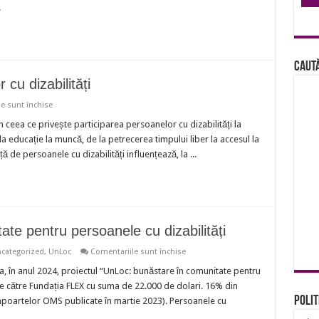
.
pentru
toți
Caută
cu dizabilități
pentru
e sunt închise
Percepția
asupra
n ceea ce privește participarea persoanelor cu dizabilități la
persoanelor
la educație la muncă, de la petrecerea timpului liber la accesul la
cu
dizabilități
ă de persoanele cu dizabilități influențează, la ...
te pentru persoanele cu dizabilități
pentru
categorized
,
UnLoc
Comentariile sunt închise
UnLoc:
bunăstare
, în anul 2024, proiectul “UnLoc: bunăstare în comunitate pentru
în
 de către Fundația FLEX cu suma de 22.000 de dolari. 16% din
comunitate
pentru
Polit
rapoartelor OMS publicate în martie 2023). Persoanele cu
persoanele
cu