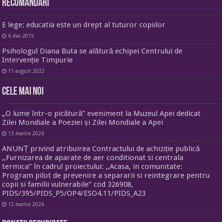
Recomandari
E lege: educatia este un drept al tuturor copiilor
6 mai 2015
Psihologul Diana Buta se alătură echipei Centrului de
Intervenție Timpurie
11 august 2022
Cele mai noi
„O lume într-o picătură” eveniment la Muzeul Apei dedicat
Zilei Mondiale a Poeziei și Zilei Mondiale a Apei
13 martie 2026
ANUNȚ privind atribuirea Contractului de achiziție publică
,,Furnizarea de aparate de aer conditionat si centrala
termica” în cadrul proiectului: ,,Acasa, in comunitate:
Program pilot de prevenire a separarii si reintegrare pentru
copii si familii vulnerabile” cod 326908,
PIDS/395/PIDS_P5/OP4/ESO4.11/PIDS_A23
12 martie 2026