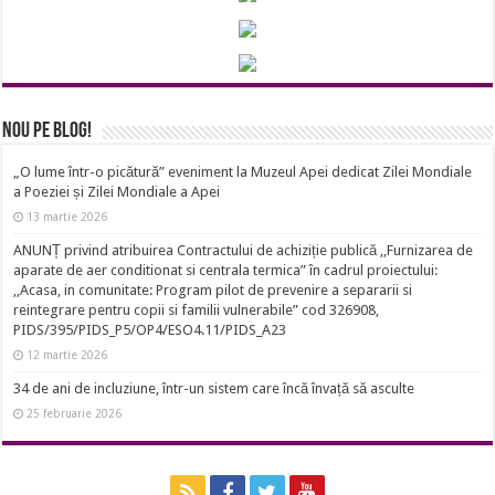
Nou pe Blog!
„O lume într-o picătură” eveniment la Muzeul Apei dedicat Zilei Mondiale
a Poeziei și Zilei Mondiale a Apei
13 martie 2026
ANUNȚ privind atribuirea Contractului de achiziție publică ,,Furnizarea de
aparate de aer conditionat si centrala termica” în cadrul proiectului:
,,Acasa, in comunitate: Program pilot de prevenire a separarii si
reintegrare pentru copii si familii vulnerabile” cod 326908,
PIDS/395/PIDS_P5/OP4/ESO4.11/PIDS_A23
12 martie 2026
34 de ani de incluziune, într-un sistem care încă învață să asculte
25 februarie 2026