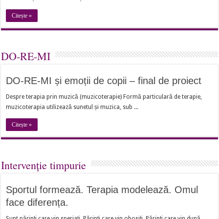
Citește »
DO-RE-MI
DO-RE-MI și emoții de copii – final de proiect
Despre terapia prin muzică (muzicoterapie) Formă particulară de terapie,
muzicoterapia utilizează sunetul și muzica, sub ...
Citește »
Intervenție timpurie
Sportul formează. Terapia modelează. Omul
face diferența.
Sunt părinți care vin speriați. Părinți care vin obosiți. Părinți care vin după