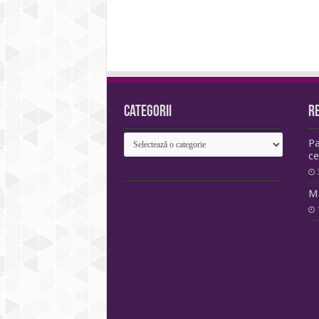
Categorii
R
Categorii
Pa
ce
Ma