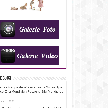
IDS_A23
e Blog!
ume într-o picătură” eveniment la Muzeul Apei
cat Zilei Mondiale a Poeziei și Zilei Mondiale a
i
 martie 2026