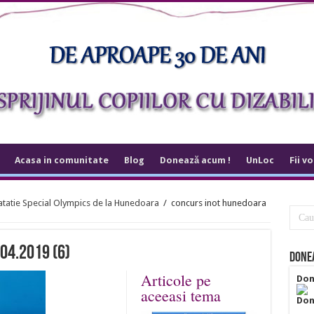
Acasa in comunitate
Blog
Donează acum !
UnLoc
Fii v
natatie Special Olympics de la Hunedoara
/
concurs inot hunedoara
04.2019 (6)
Donea
Articole pe
Don
aceeasi tema
Don