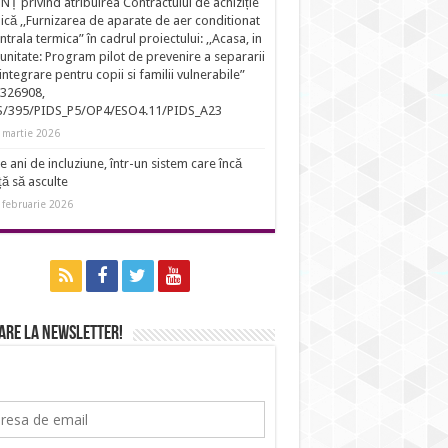
Ț privind atribuirea Contractului de achiziție
ică ,,Furnizarea de aparate de aer conditionat
entrala termica” în cadrul proiectului: ,,Acasa, in
nitate: Program pilot de prevenire a separarii
eintegrare pentru copii si familii vulnerabile”
326908,
S/395/PIDS_P5/OP4/ESO4.11/PIDS_A23
 martie 2026
e ani de incluziune, într-un sistem care încă
ță să asculte
 februarie 2026
are la newsletter!