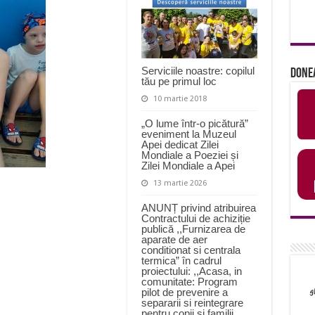
Serviciile noastre: copilul
Done
tău pe primul loc
10 martie 2018
„O lume într-o picătură”
eveniment la Muzeul
Apei dedicat Zilei
Mondiale a Poeziei și
Zilei Mondiale a Apei
13 martie 2026
ANUNȚ privind atribuirea
Contractului de achiziție
publică ,,Furnizarea de
aparate de aer
conditionat si centrala
termica” în cadrul
proiectului: ,,Acasa, in
comunitate: Program
pilot de prevenire a
separarii si reintegrare
pentru copii si familii