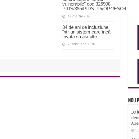
vulnerabile” cod 326908,
PIDS/395/PIDS_P5/OP4/ESO4.11/P
12 martie 2026
34 de ani de incluziune,
într-un sistem care încă
învață să asculte
25 februarie 2026
Nou p
„O l
dedi
Ape
13