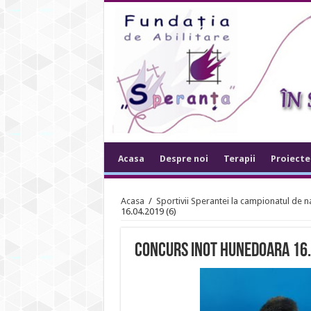
Acasa
Despre noi
Terapii
Proiecte
Acasa
/
Sportivii Sperantei la campionatul de 
16.04.2019 (6)
concurs inot hunedoara 16.