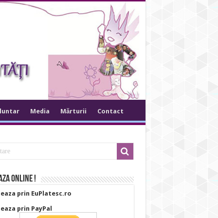
oluntar
Media
Mărturii
Contact
za online !
eaza prin EuPlatesc.ro
eaza prin PayPal