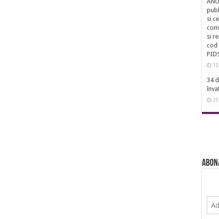
ANUN
publ
si c
comu
si r
cod 
PID
12
34 d
înva
25
Abon