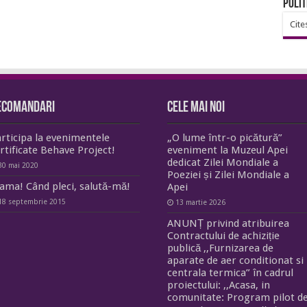
Polit
Cite
ecomandari
Cele mai noi
rticipa la evenimentele
„O lume într-o picătură”
rtificate Behave Project!
eveniment la Muzeul Apei
dedicat Zilei Mondiale a
30 mai 2020
Poeziei și Zilei Mondiale a
ma! Când pleci, salută-mă!
Apei
18 septembrie 2015
13 martie 2026
ANUNȚ privind atribuirea
Contractului de achiziție
publică ,,Furnizarea de
aparate de aer conditionat si
centrala termica” în cadrul
proiectului: ,,Acasa, in
comunitate: Program pilot d