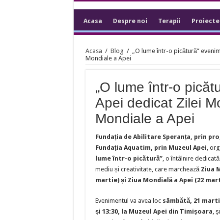
Acasa
Despre noi
Terapii
Proiecte
Acasa
/
Blog
/
„O lume într-o picătură” evenime
Mondiale a Apei
„O lume într-o pică
Apei dedicat Zilei Mo
Mondiale a Apei
Fundația de Abilitare Speranța, prin p
Fundația Aquatim, prin Muzeul Apei
, or
lume într-o picătură”
, o întâlnire dedicată
mediu și creativitate, care marchează
Ziua M
martie) și Ziua Mondială a Apei (22 mart
Evenimentul va avea loc
sâmbătă, 21 martie
și 13:30, la Muzeul Apei din Timișoara
, 