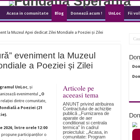
Acasa in comunitate
Blog
Donează acum !
UnLoc
Fii vo
nt la Muzeul Apei dedicat Zilei Mondiale a Poeziei și Zilei
tură” eveniment la Muzeul
Don
ndiale a Poeziei și Zilei
Don
Don
Articole pe
rogramul UnLoc
, și
aceeasi tema
ganizează evenimentul
„O
 relației dintre comunitate,
ANUNȚ privind atribuirea
ondială a Poeziei (21
Contractului de achiziție
publică ,,Furnizarea de
Don
ie).
aparate de aer
conditionat si centrala
termica” în cadrul
 2026, între orele 12:00
proiectului: ,,Acasa, in
și propune participanților o
comunitate: Program