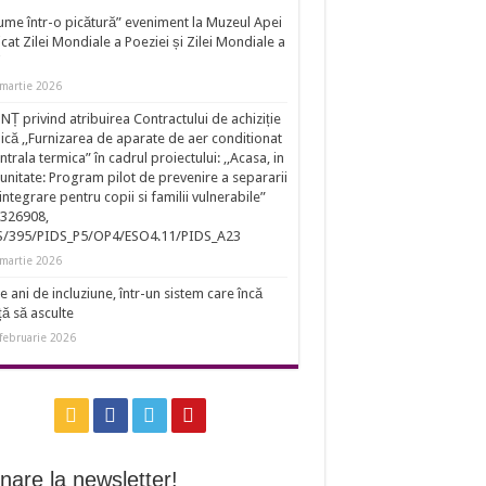
ume într-o picătură” eveniment la Muzeul Apei
cat Zilei Mondiale a Poeziei și Zilei Mondiale a
i
martie 2026
Ț privind atribuirea Contractului de achiziție
ică ,,Furnizarea de aparate de aer conditionat
entrala termica” în cadrul proiectului: ,,Acasa, in
nitate: Program pilot de prevenire a separarii
eintegrare pentru copii si familii vulnerabile”
326908,
S/395/PIDS_P5/OP4/ESO4.11/PIDS_A23
martie 2026
e ani de incluziune, într-un sistem care încă
ță să asculte
februarie 2026
nare la newsletter!