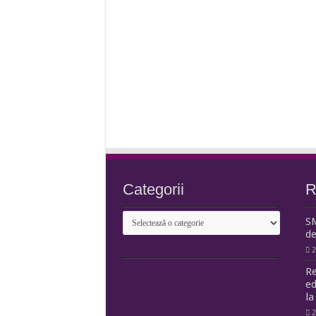
Categorii
R
Categorii
S
de
2
Re
ed
la
2