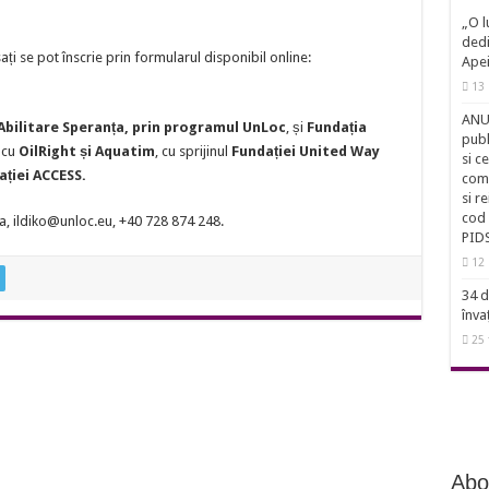
„O l
dedi
esați se pot înscrie prin formularul disponibil online:
Ape
13 
ANUN
Abilitare Speranța, prin programul UnLoc
, și
Fundația
publ
t cu
OilRight și Aquatim
, cu sprijinul
Fundației United Way
si c
ației ACCESS.
comu
si r
cod 
ea, ildiko@unloc.eu, +40 728 874 248.
PID
12 
34 d
înva
25 
Abo