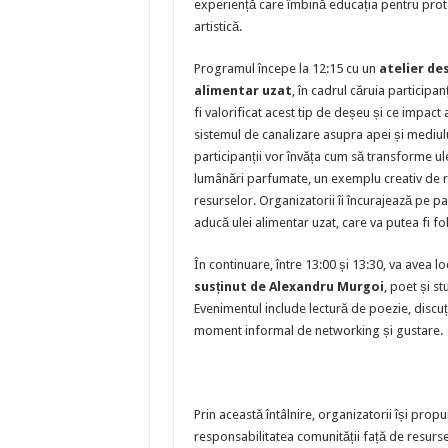
experiență care îmbină educația pentru prot
artistică.
Programul începe la 12:15 cu un
atelier des
alimentar uzat
, în cadrul căruia participa
fi valorificat acest tip de deșeu și ce impact 
sistemul de canalizare asupra apei și mediului
participanții vor învăța cum să transforme ule
lumânări parfumate, un exemplu creativ de r
resurselor. Organizatorii îi încurajează pe par
aducă ulei alimentar uzat, care va putea fi folo
În continuare, între 13:00 și 13:30, va avea l
susținut de Alexandru Murgoi
, poet și st
Evenimentul include lectură de poezie, discuții
moment informal de networking și gustare.
Prin această întâlnire, organizatorii își prop
responsabilitatea comunității față de resur