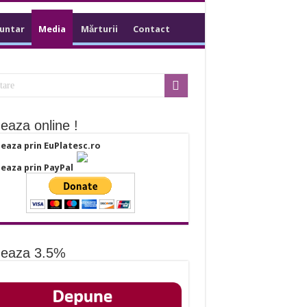
luntar
Media
Mărturii
Contact
eaza online !
eaza prin EuPlatesc.ro
eaza prin PayPal
eaza 3.5%