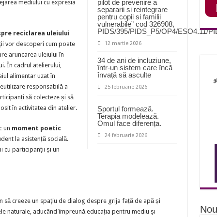
pilot de prevenire a
ejarea mediului cu expresia
separarii si reintegrare
pentru copii si familii
vulnerabile” cod 326908,
PIDS/395/PIDS_P5/OP4/ESO4.11/P
pre reciclarea uleiului
nții vor descoperi cum poate
12 martie 2026
are aruncarea uleiului în
34 de ani de incluziune,
. În cadrul atelierului,
într-un sistem care încă
învață să asculte
iul alimentar uzat în
eutilizare responsabilă a
25 februarie 2026
ticipanți să colecteze și să
sit în activitatea din atelier.
Sportul formează.
Terapia modelează.
Omul face diferența.
oc un
moment poetic
24 februarie 2026
udent la asistență socială.
 cu participanții și un
un să creeze un spațiu de dialog despre grija față de apă și
Nou
sele naturale, aducând împreună educația pentru mediu și