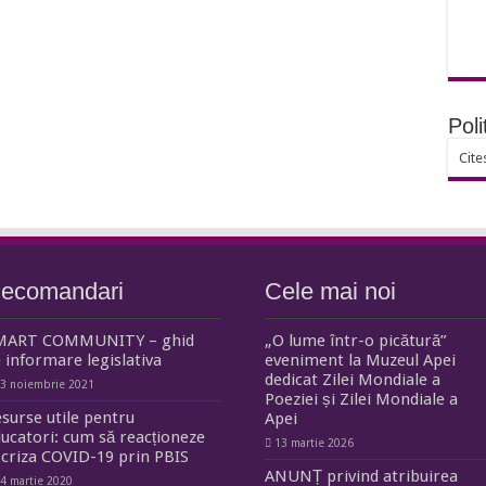
Poli
Cite
ecomandari
Cele mai noi
MART COMMUNITY – ghid
„O lume într-o picătură”
 informare legislativa
eveniment la Muzeul Apei
dedicat Zilei Mondiale a
3 noiembrie 2021
Poeziei și Zilei Mondiale a
surse utile pentru
Apei
ucatori: cum să reacționeze
13 martie 2026
 criza COVID-19 prin PBIS
ANUNȚ privind atribuirea
4 martie 2020