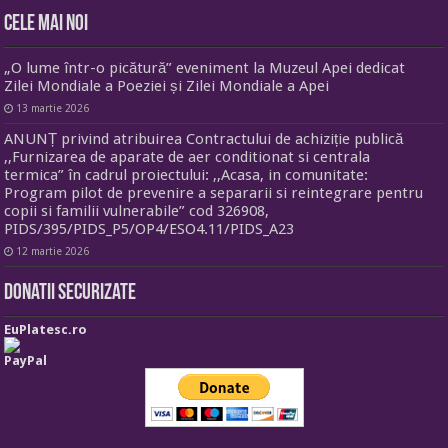
Cele mai noi
„O lume într-o picătură” eveniment la Muzeul Apei dedicat
Zilei Mondiale a Poeziei și Zilei Mondiale a Apei
13 martie 2026
ANUNȚ privind atribuirea Contractului de achiziție publică
,,Furnizarea de aparate de aer conditionat si centrala
termica” în cadrul proiectului: ,,Acasa, in comunitate:
Program pilot de prevenire a separarii si reintegrare pentru
copii si familii vulnerabile” cod 326908,
PIDS/395/PIDS_P5/OP4/ESO4.11/PIDS_A23
12 martie 2026
Donatii securizate
EuPlatesc.ro
PayPal