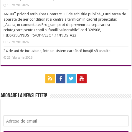
13 martie 2026
ANUNȚ privind atribuirea Contractului de achiziție publică ,,Furnizarea de
aparate de aer conditionat si centrala termica” în cadrul proiectului:
,,Acasa, in comunitate: Program pilot de prevenire a separarii si
reintegrare pentru copii si familii vulnerabile” cod 326908,
PIDS/395/PIDS_P5/OP4/ESO4.11/PIDS_A23
12 martie 2026
34 de ani de incluziune, într-un sistem care încă învață să asculte
25 februarie 2026
Abonare la newsletter!