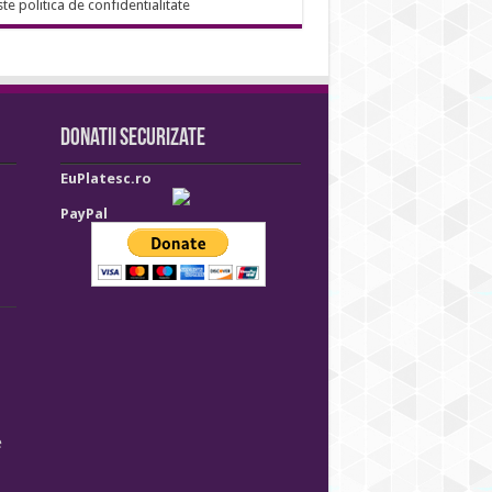
ste politica de confidentialitate
Donatii securizate
EuPlatesc.ro
PayPal
e