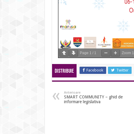
Page
1
/
1
Zoom
Facebook
Twitter
Distribuie
Anterioare
SMART COMMUNITY – ghid de
informare legislativa