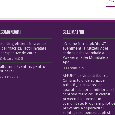
Cite
ecomandari
Cele mai noi
renting eficient în vremuri
„O lume într-o picătură”
 permacriză: lecții învățate
eveniment la Muzeul Apei
 perspective de viitor
dedicat Zilei Mondiale a
Poeziei și Zilei Mondiale a
27 decembrie 2025
Apei
ltumim, Scantim, pentru
13 martie 2026
stinere!
ANUNȚ privind atribuirea
3 ianuarie 2019
Contractului de achiziție
publică ,,Furnizarea de
aparate de aer conditionat si
centrala termica” în cadrul
proiectului: ,,Acasa, in
comunitate: Program pilot d
prevenire a separarii si
reintegrare pentru copii si