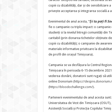
copiii cu dizabilități, dar și de sensibilizare 
privește acceptarea și integrarea socială a a
Evenimentul de anul acesta, ”
Și tu poți fi
Soc
fie o campanie cu triplu impact: o campanie
studenți si la nivelul întregii comunități din
caritabil (prin donarea tichetelor obținute d
copiii cu dizabilități); o campanie de awarene
materiale informative privitoare la dizabilitat
de profil din orașul Timișoara).
Campania se va desfășura la Centrul Region
Timișoara în perioada 6-15 decembrie 2021
vederea donării, donatorii sunt rugați să utili
online Donorium (
https://despre.donorium.
(
https://bloodochallenge.com/
).
Partenerii evenimentului de anul acesta sunt:
Universitatea de Vest din Timișoara (OSUT),
Asistență Socială și Protecția Copilului Timi