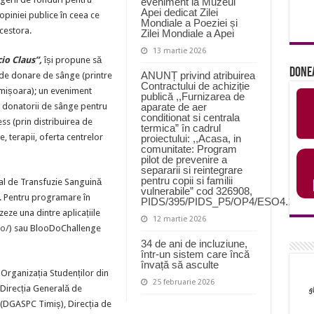
eveniment la Muzeul
Apei dedicat Zilei
a opiniei publice în ceea ce
Mondiale a Poeziei și
cestora.
Zilei Mondiale a Apei
13 martie 2026
io Claus”,
își propune să
Done
ANUNȚ privind atribuirea
 de donare de sânge (printre
Contractului de achiziție
 Timișoara); un eveniment
publică ,,Furnizarea de
e donatorii de sânge pentru
aparate de aer
conditionat si centrala
ss (prin distribuirea de
termica” în cadrul
e, terapii, oferta centrelor
proiectului: ,,Acasa, in
comunitate: Program
pilot de prevenire a
separarii si reintegrare
pentru copii si familii
al de Transfuzie Sanguină
vulnerabile” cod 326908,
. Pentru programare în
PIDS/395/PIDS_P5/OP4/ESO4.11/P
zeze una dintre aplicațiile
12 martie 2026
ro/
) sau BlooDoChallenge
34 de ani de incluziune,
într-un sistem care încă
învață să asculte
 Organizația Studenților din
25 februarie 2026
 Direcția Generală de
ș (DGASPC Timiș), Direcția de