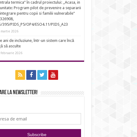
entrala termica” în cadrul proiectului: ,,Acasa, in
nitate: Program pilot de prevenire a separarii
eintegrare pentru copii si familii vulnerabile”
326908,
S/395/PIDS_P5/OP4/ESO4.11/PIDS_A23
 martie 2026
e ani de incluziune, într-un sistem care încă
ță să asculte
 februarie 2026
are la newsletter!