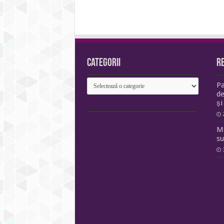
Categorii
R
Categorii
Pa
de
și
Mu
su