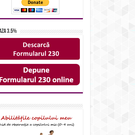
aza 3.5%
IDS_A23