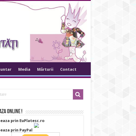
luntar
Media
Mărturii
Contact
za online !
eaza prin EuPlatesc.ro
eaza prin PayPal