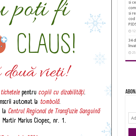
si c
comu
si r
cod 
PID
12
34 d
înva
25
Abon