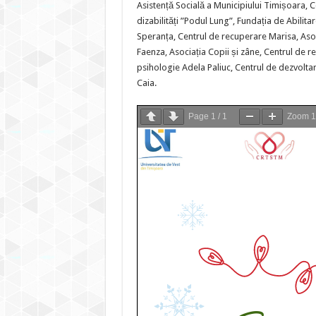
Asistență Socială a Municipiului Timișoara, C
dizabilități ”Podul Lung”, Fundația de Abilit
Speranța, Centrul de recuperare Marisa, Aso
Faenza, Asociația Copii și zâne, Centrul de re
psihologie Adela Paliuc, Centrul de dezvolta
Caia.
Page
1
/
1
Zoom