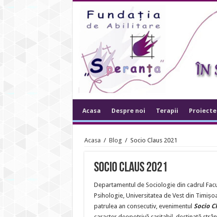
Acasa
Despre noi
Terapii
Proiecte
Acasa
/
Blog
/
Socio Claus 2021
Socio Claus 2021
Departamentul de Sociologie din cadrul Facul
Psihologie, Universitatea de Vest din Timișo
patrulea an consecutiv, evenimentul
Socio C
caracter deopotrivă caritabil, destinată strâ