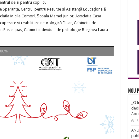
entrul de zi pentru copii cu
are Speranța, Centrul pentru Resurse și Asistență Educațională
ciația Micile Comori, Școala Mamei Junior, Asociația Casa
cuperare și reabilitare neurologică Elisar, Cabinetul de
re Pas cu pas, Cabinet individual de psihologie Berghea Laura
100%
Nou p
„O l
dedi
Ape
13
ANUN
publ