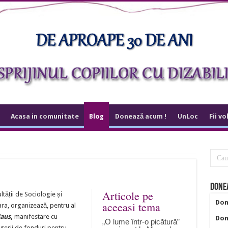
Acasa in comunitate
Blog
Donează acum !
UnLoc
Fii vo
Donea
Articole pe
tății de Sociologie și
Don
aceeasi tema
ara, organizează, pentru al
laus
,
manifestare cu
Don
„O lume într-o picătură”
ngerii de fonduri pentru