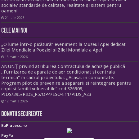
sociale? standarde de calitate, realitate și sistem pentru
oameni
21 iulie 2025
Cele mai noi
„O lume într-o picătură” eveniment la Muzeul Apei dedicat
Zilei Mondiale a Poeziei și Zilei Mondiale a Apei
13 martie 2026
ANUNȚ privind atribuirea Contractului de achiziție publică
,,Furnizarea de aparate de aer conditionat si centrala
termica” în cadrul proiectului: ,,Acasa, in comunitate:
Program pilot de prevenire a separarii si reintegrare pentru
copii si familii vulnerabile” cod 326908,
PIDS/395/PIDS_P5/OP4/ESO4.11/PIDS_A23
12 martie 2026
Donatii securizate
EuPlatesc.ro
PayPal