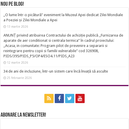
Nou pe Blog!
„O lume într-o picătură” eveniment la Muzeul Apei dedicat Zilei Mondiale
a Poeziei și Zilei Mondiale a Apei
13 martie 2026
ANUNȚ privind atribuirea Contractului de achiziție publică ,,Furnizarea de
aparate de aer conditionat si centrala termica” în cadrul proiectului:
,,Acasa, in comunitate: Program pilot de prevenire a separarii si
reintegrare pentru copii si familii vulnerabile” cod 326908,
PIDS/395/PIDS_P5/OP4/ESO4.11/PIDS_A23
12 martie 2026
34 de ani de incluziune, într-un sistem care încă învață să asculte
25 februarie 2026
Abonare la newsletter!