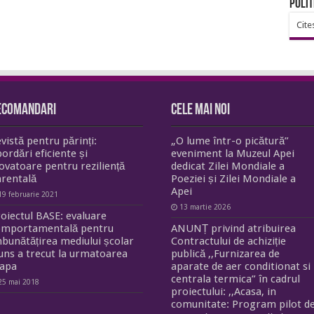
Polit
Cite
ecomandari
Cele mai noi
vistă pentru părinți:
„O lume într-o picătură”
ordări eficiente și
eveniment la Muzeul Apei
ovatoare pentru reziliență
dedicat Zilei Mondiale a
rentală
Poeziei și Zilei Mondiale a
Apei
19 februarie 2021
13 martie 2026
oiectul BASE: evaluare
omportamentală pentru
ANUNȚ privind atribuirea
bunătățirea mediului școlar
Contractului de achiziție
uns a trecut la urmatoarea
publică ,,Furnizarea de
tapa
aparate de aer conditionat si
centrala termica” în cadrul
25 mai 2018
proiectului: ,,Acasa, in
comunitate: Program pilot d