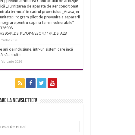
Ț privind atribuirea Contractului de achiziție
ică ,,Furnizarea de aparate de aer conditionat
entrala termica” în cadrul proiectului: ,,Acasa, in
nitate: Program pilot de prevenire a separarii
eintegrare pentru copii si familii vulnerabile”
326908,
S/395/PIDS_P5/OP4/ESO4.11/PIDS_A23
 martie 2026
e ani de incluziune, într-un sistem care încă
ță să asculte
 februarie 2026
are la newsletter!