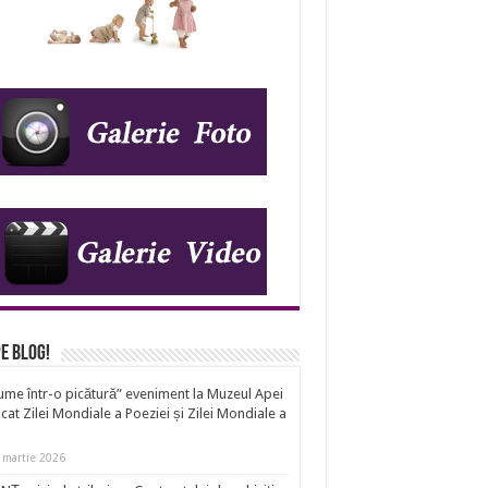
IDS_A23
e Blog!
ume într-o picătură” eveniment la Muzeul Apei
cat Zilei Mondiale a Poeziei și Zilei Mondiale a
i
 martie 2026