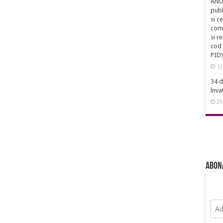
ANUN
publ
si c
comu
si r
cod 
PID
12
34 d
înva
25
Abon