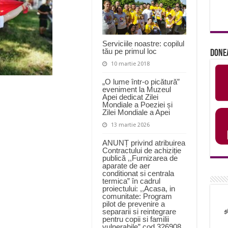
Serviciile noastre: copilul
tău pe primul loc
Done
10 martie 2018
„O lume într-o picătură”
eveniment la Muzeul
Apei dedicat Zilei
Mondiale a Poeziei și
Zilei Mondiale a Apei
13 martie 2026
ANUNȚ privind atribuirea
Contractului de achiziție
publică ,,Furnizarea de
aparate de aer
conditionat si centrala
termica” în cadrul
proiectului: ,,Acasa, in
comunitate: Program
pilot de prevenire a
separarii si reintegrare
pentru copii si familii
vulnerabile” cod 326908,