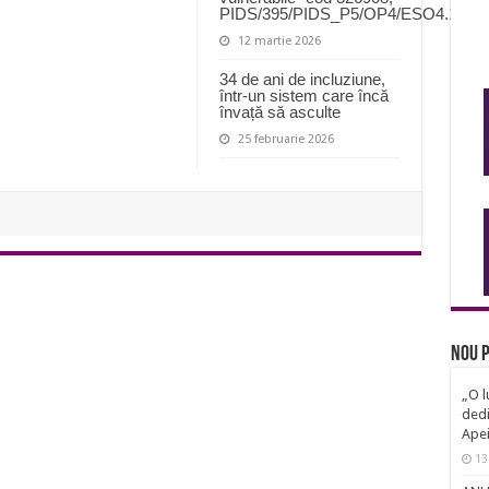
PIDS/395/PIDS_P5/OP4/ESO4.11/P
12 martie 2026
34 de ani de incluziune,
într-un sistem care încă
învață să asculte
25 februarie 2026
Nou p
„O l
dedi
Ape
13