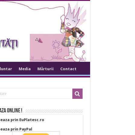
oluntar
Media
Mărturii
Contact
za online !
eaza prin EuPlatesc.ro
eaza prin PayPal