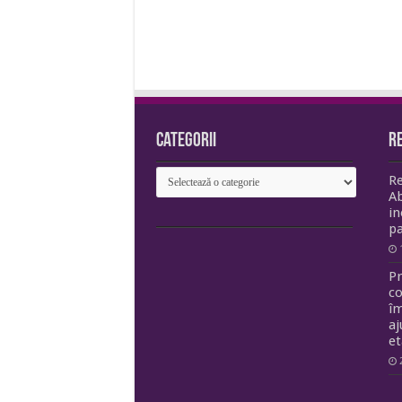
Categorii
R
Categorii
Re
Ab
in
pa
Pr
c
îm
aj
e