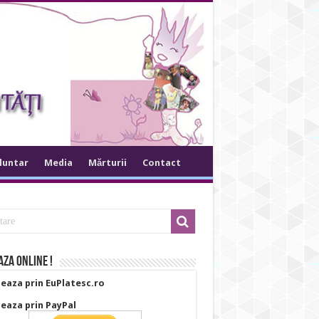
oluntar
Media
Mărturii
Contact
za online !
eaza prin EuPlatesc.ro
eaza prin PayPal