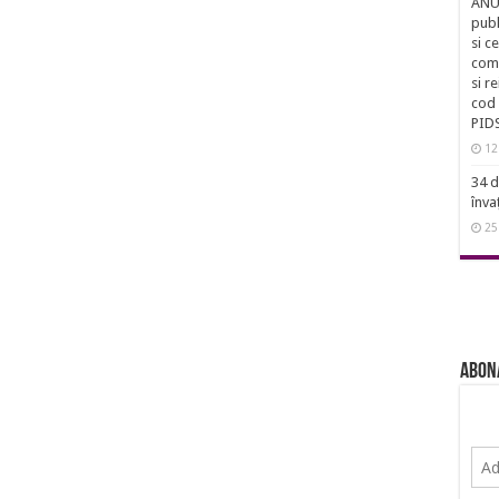
ANUN
publ
si c
comu
si r
cod 
PID
12
34 d
înva
25
Abon