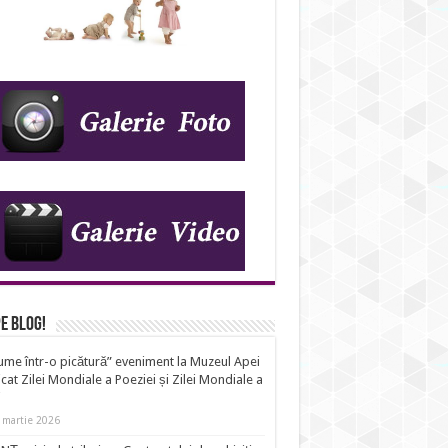
IDS_A23
e Blog!
ume într-o picătură” eveniment la Muzeul Apei
cat Zilei Mondiale a Poeziei și Zilei Mondiale a
i
 martie 2026