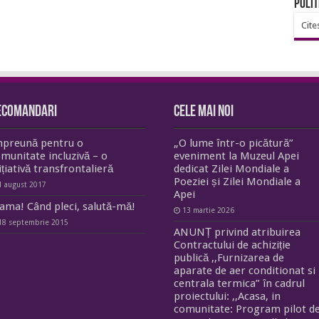
Polit
Cite
ecomandari
Cele mai noi
mpreună pentru o
„O lume într-o picătură”
munitate incluzivă – o
eveniment la Muzeul Apei
ițiativă transfrontalieră
dedicat Zilei Mondiale a
Poeziei și Zilei Mondiale a
1 august 2017
Apei
ma! Când pleci, salută-mă!
13 martie 2026
18 septembrie 2015
ANUNȚ privind atribuirea
Contractului de achiziție
publică ,,Furnizarea de
aparate de aer conditionat si
centrala termica” în cadrul
proiectului: ,,Acasa, in
comunitate: Program pilot d