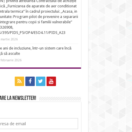
Ț privind atribuirea Contractului de achiziție
ică ,,Furnizarea de aparate de aer conditionat
entrala termica” în cadrul proiectului: ,,Acasa, in
nitate: Program pilot de prevenire a separarii
eintegrare pentru copii si familii vulnerabile”
326908,
S/395/PIDS_P5/OP4/ESO4.11/PIDS_A23
 martie 2026
e ani de incluziune, într-un sistem care încă
ță să asculte
 februarie 2026
are la newsletter!