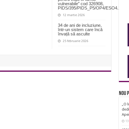
vulnerabile” cod 326908,
PIDS/395/PIDS_P5/OP4/ESO4.11/P
12 martie 2026
34 de ani de incluziune,
într-un sistem care încă
învață să asculte
25 februarie 2026
Nou p
„O l
dedi
Ape
13