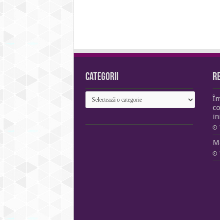
Categorii
R
Categorii
Î
co
in
Ma