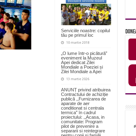
Serviciile noastre: copilul
Done
tău pe primul loc
10 martie 2018
„O lume într-o picătură”
eveniment la Muzeul
Apei dedicat Zilei
Mondiale a Poeziei și
Zilei Mondiale a Apei
13 martie 2026
ANUNȚ privind atribuirea
Contractului de achiziție
publică ,,Furnizarea de
aparate de aer
conditionat si centrala
termica” în cadrul
proiectului: ,,Acasa, in
comunitate: Program
pilot de prevenire a
separarii si reintegrare
pentru copii si familii