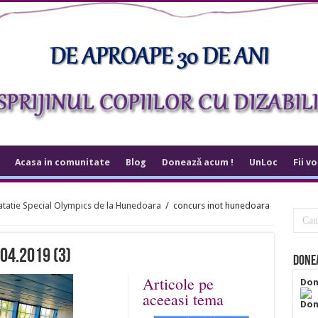
Acasa in comunitate
Blog
Donează acum !
UnLoc
Fii v
natatie Special Olympics de la Hunedoara
/
concurs inot hunedoara
04.2019 (3)
Donea
Articole pe
Don
aceeasi tema
Don