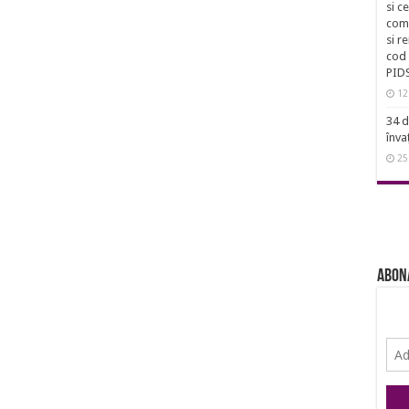
si c
comu
si r
cod 
PID
12
34 d
înva
25
Abon