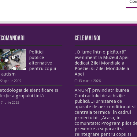
Cite
ecomandari
Cele mai noi
Politici
„O lume într-o picătură”
publice
eveniment la Muzeul Apei
alternative
dedicat Zilei Mondiale a
pentru copiii
Poeziei și Zilei Mondiale a
 autism
Apei
22 aprilie 2019
13 martie 2026
todologia de identificare si
ANUNȚ privind atribuirea
lecție a grupului țintă
Contractului de achiziție
publică ,,Furnizarea de
17 iunie 2025
aparate de aer conditionat si
centrala termica” în cadrul
proiectului: ,,Acasa, in
comunitate: Program pilot d
prevenire a separarii si
reintegrare pentru copii si