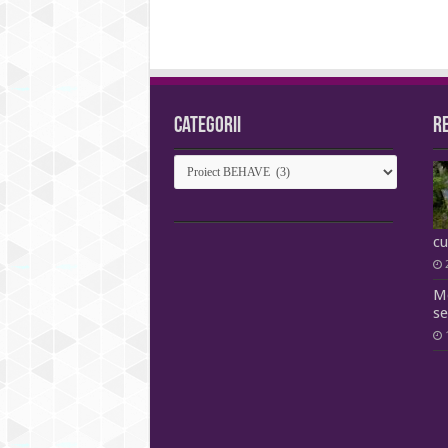
Categorii
R
Categorii
cu
Me
se