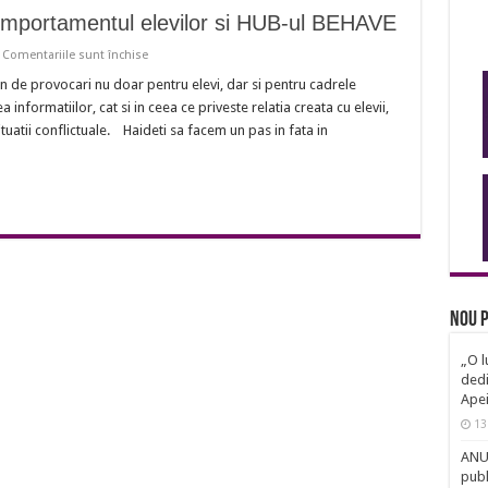
omportamentul elevilor si HUB-ul BEHAVE
pentru
Comentariile sunt închise
Moduri
noi
in de provocari nu doar pentru elevi, dar si pentru cadrele
de
 informatiilor, cat si in ceea ce priveste relatia creata cu elevii,
a
consolida
tii conflictuale. Haideti sa facem un pas in fata in
comportamentul
elevilor
si
HUB-
ul
BEHAVE
Nou p
„O l
dedi
Ape
13
ANUN
publ