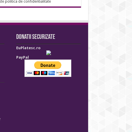
ste politica de confidentialitate
Donatii securizate
EuPlatesc.ro
PayPal
e