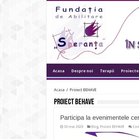
Acasa
Despre noi
Terapii
Proiecte
Acasa
/
Proiect BEHAVE
Proiect BEHAVE
Participa la evenimentele cer
30 mai 2020
Blog
,
Proiect BEHAVE
Com