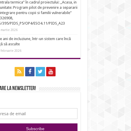
entrala termica” în cadrul proiectului: ,,Acasa, in
nitate: Program pilot de prevenire a separarii
eintegrare pentru copii si familii vulnerabile”
326908,
S/395/PIDS_P5/OP4/ESO4.11/PIDS_A23
 martie 2026
e ani de incluziune, într-un sistem care încă
ță să asculte
 februarie 2026
are la newsletter!