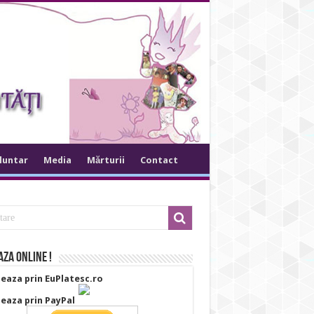
oluntar
Media
Mărturii
Contact
za online !
eaza prin EuPlatesc.ro
eaza prin PayPal