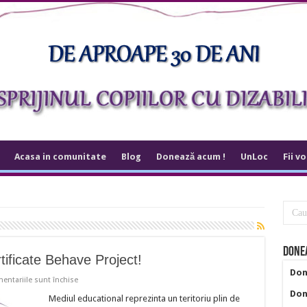
Acasa in comunitate
Blog
Donează acum !
UnLoc
Fii v
Donea
tificate Behave Project!
Don
pentru
entariile sunt închise
Participa
Don
la
Mediul educational reprezinta un teritoriu plin de
evenimentele