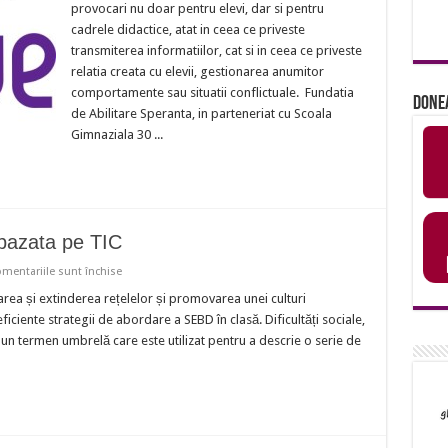
provocari nu doar pentru elevi, dar si pentru
certificate
Behave
cadrele didactice, atat in ceea ce priveste
Project!
transmiterea informatiilor, cat si in ceea ce priveste
relatia creata cu elevii, gestionarea anumitor
comportamente sau situatii conflictuale. Fundatia
Done
de Abilitare Speranta, in parteneriat cu Scoala
Gimnaziala 30 ...
 bazata pe TIC
pentru
mentariile sunt închise
Aplicația
BEHAVE,
rea și extinderea rețelelor și promovarea unei culturi
o
iciente strategii de abordare a SEBD în clasă. Dificultăți sociale,
solutie
bazata
n termen umbrelă care este utilizat pentru a descrie o serie de
pe
TIC