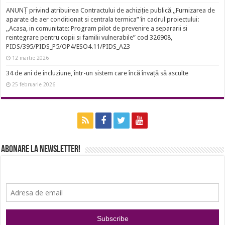
ANUNȚ privind atribuirea Contractului de achiziție publică ,,Furnizarea de
aparate de aer conditionat si centrala termica” în cadrul proiectului:
,,Acasa, in comunitate: Program pilot de prevenire a separarii si
reintegrare pentru copii si familii vulnerabile” cod 326908,
PIDS/395/PIDS_P5/OP4/ESO4.11/PIDS_A23
12 martie 2026
34 de ani de incluziune, într-un sistem care încă învață să asculte
25 februarie 2026
Abonare la newsletter!