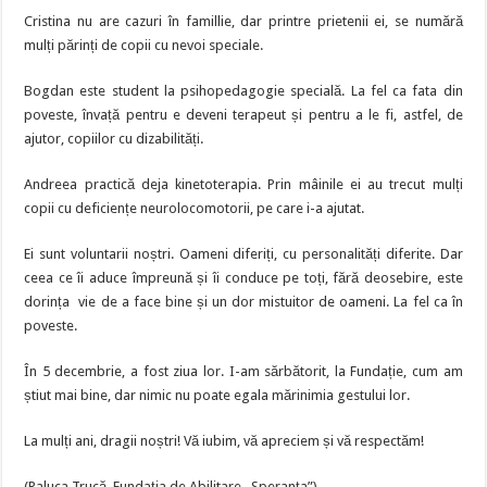
Cristina nu are cazuri în famillie, dar printre prietenii ei, se numără
mulți părinți de copii cu nevoi speciale.
Bogdan este student la psihopedagogie specială. La fel ca fata din
poveste, învață pentru e deveni terapeut și pentru a le fi, astfel, de
ajutor, copiilor cu dizabilități.
Andreea practică deja kinetoterapia. Prin mâinile ei au trecut mulți
copii cu deficiențe neurolocomotorii, pe care i-a ajutat.
Ei sunt voluntarii noștri. Oameni diferiți, cu personalități diferite. Dar
ceea ce îi aduce împreună și îi conduce pe toți, fără deosebire, este
dorința vie de a face bine și un dor mistuitor de oameni. La fel ca în
poveste.
În 5 decembrie, a fost ziua lor. I-am sărbătorit, la Fundație, cum am
știut mai bine, dar nimic nu poate egala mărinimia gestului lor.
La mulți ani, dragii noștri! Vă iubim, vă apreciem și vă respectăm!
(Raluca Trucă, Fundaţia de Abilitare „Speranţa”)