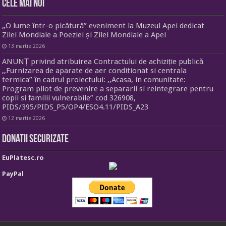
Cele mai noi
„O lume într-o picătură” eveniment la Muzeul Apei dedicat
Zilei Mondiale a Poeziei și Zilei Mondiale a Apei
13 martie 2026
ANUNȚ privind atribuirea Contractului de achiziție publică
,,Furnizarea de aparate de aer conditionat si centrala
termica” în cadrul proiectului: ,,Acasa, in comunitate:
Program pilot de prevenire a separarii si reintegrare pentru
copii si familii vulnerabile” cod 326908,
PIDS/395/PIDS_P5/OP4/ESO4.11/PIDS_A23
12 martie 2026
Donatii securizate
EuPlatesc.ro
PayPal