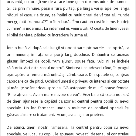
prezentă, o dorință vie de a face bine și un dor mistuitor de oameni.
Și, ca prin minune, pașii îi fură purtați, pe lângă văi și ape, pe lângă
păduri și case. Pe drum, se întâlni cu mulți tineri de vârsta ei. ”Unde
mergi, fată frumoasă?”, o întrebară. ”Îmi caut un rost în lume. Haideți
cu mine”, îi îndemnă . La îndemnul ei, veniră toți. O ceată de tineri veseli
și plini de viață, pășind cu încredere în urma ei.
Într-o bună zi, după cale lungă și obositoare, picioarele li se opriră, ca
prin minune, în fața unei porți larg deschise. Dinăuntru se auzeau
glasuri limpezi de copii. ”Am ajuns”, spuse fata. ”Aici ni se încheie
călătoria. Aici este rostul nostru”. Simțirea i se adeveri când, în pragul
ușii, apăru o femeie mărunțică și zâmbitoare. Din spatele ei, se ițeau
căpșoare ca de pitici. Ochișori umezi o priveau cu interes și curiozitate
și mânuțe se întindeau spre ea. ”Vă așteptam de mult”, spuse femeia.
”Bine ați venit! Avem mare nevoie de voi”. Vezi bine că ceata noastră
de tineri ajunsese la capătul călătoriei: centrul pentru copiii cu nevoi
speciale. Un loc fermecat, unde o mulțime de copilași speciali își
găseau alinare și tratament. Acum, aveau și noi prieteni.
De atunci, tinerii noștri rămaseră la centrul pentru copii cu nevoi
speciale. Se jucau cu copiii, le spuneau povești, desenau și construiau