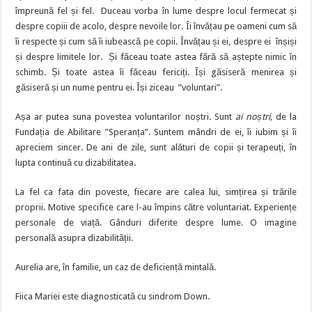
împreună fel și fel. Duceau vorba în lume despre locul fermecat și
despre copiii de acolo, despre nevoile lor. Îi învățau pe oameni cum să
îi respecte și cum să îi iubească pe copii. Învățau și ei, despre ei înșiși
și despre limitele lor. Și făceau toate astea fără să aștepte nimic în
schimb. Și toate astea îi făceau fericiți. Își găsiseră menirea și
găsiseră și un nume pentru ei. Își ziceau ”voluntari”.
Așa ar putea suna povestea voluntarilor noștri. Sunt
ai noștri,
de la
Fundația de Abilitare ”Speranța”. Suntem mândri de ei, îi iubim și îi
apreciem sincer. De ani de zile, sunt alături de copii și terapeuți, în
lupta continuă cu dizabilitatea.
La fel ca fata din poveste, fiecare are calea lui, simțirea și trările
proprii. Motive specifice care l-au împins către voluntariat. Experiențe
personale de viață. Gânduri diferite despre lume. O imagine
personală asupra dizabilității.
Aurelia are, în familie, un caz de deficiență mintală.
Fiica Mariei este diagnosticată cu sindrom Down.