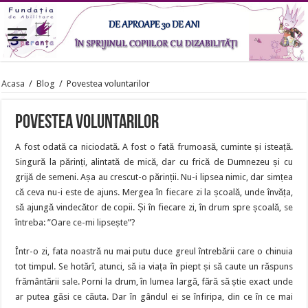
Acasa
/
Blog
/
Povestea voluntarilor
Povestea voluntarilor
A fost odată ca niciodată. A fost o fată frumoasă, cuminte și isteață.
Singură la părinți, alintată de mică, dar cu frică de Dumnezeu și cu
grijă de semeni. Așa au crescut-o părinții. Nu-i lipsea nimic, dar simțea
că ceva nu-i este de ajuns. Mergea în fiecare zi la școală, unde învăța,
să ajungă vindecător de copii. Și în fiecare zi, în drum spre școală, se
întreba: ”Oare ce-mi lipsește”?
Într-o zi, fata noastră nu mai putu duce greul întrebării care o chinuia
tot timpul. Se hotărî, atunci, să ia viața în piept și să caute un răspuns
frământării sale. Porni la drum, în lumea largă, fără să știe exact unde
ar putea găsi ce căuta. Dar în gândul ei se înfiripa, din ce în ce mai