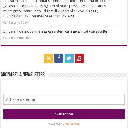
aparate de aer conditionat si centrala termica” în cadrul proiectului:
,,Acasa, in comunitate: Program pilot de prevenire a separarii si
reintegrare pentru copii si familii vulnerabile” cod 326908,
PIDS/395/PIDS_P5/OP4/ESO4.11/PIDS_A23
12 martie 2026
34 de ani de incluziune, într-un sistem care încă învață să asculte
25 februarie 2026
Abonare la newsletter!