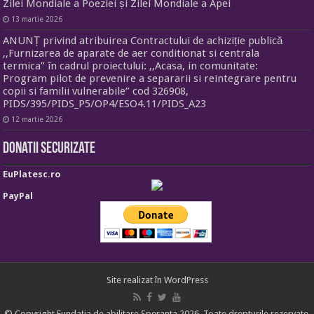
Zilei Mondiale a Poeziei și Zilei Mondiale a Apei
13 martie 2026
ANUNȚ privind atribuirea Contractului de achiziție publică
,,Furnizarea de aparate de aer conditionat si centrala
termica” în cadrul proiectului: ,,Acasa, in comunitate:
Program pilot de prevenire a separarii si reintegrare pentru
copii si familii vulnerabile” cod 326908,
PIDS/395/PIDS_P5/OP4/ESO4.11/PIDS_A23
12 martie 2026
Donatii securizate
EuPlatesc.ro
PayPal
Site realizat în
WordPress
© Copyright Fundația de abilitare Speranta 2026, Toate drepturile rezervate.