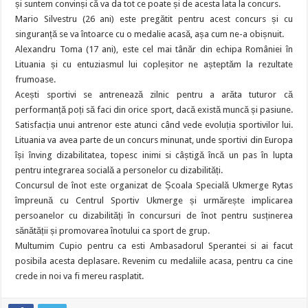
și suntem convinși că va da tot ce poate și de acesta lata la concurs.
Mario Silvestru (26 ani) este pregătit pentru acest concurs și cu
singuranță se va întoarce cu o medalie acasă, așa cum ne-a obișnuit.
Alexandru Toma (17 ani), este cel mai tânăr din echipa României în
Lituania și cu entuziasmul lui copleșitor ne așteptăm la rezultate
frumoase.
Acești sportivi se antrenează zilnic pentru a arăta tuturor că
performanță poți să faci din orice sport, dacă există muncă și pasiune.
Satisfacția unui antrenor este atunci când vede evoluția sportivilor lui.
Lituania va avea parte de un concurs minunat, unde sportivi din Europa
își înving dizabilitatea, topesc inimi si câștigă încă un pas în lupta
pentru integrarea socială a personelor cu dizabilități.
Concursul de înot este organizat de Școala Specială Ukmerge Rytas
împreună cu Centrul Sportiv Ukmerge și urmărește implicarea
persoanelor cu dizabilități în concursuri de înot pentru susținerea
sănătății și promovarea înotului ca sport de grup.
Multumim Cupio pentru ca esti Ambasadorul Sperantei si ai facut
posibila acesta deplasare. Revenim cu medaliile acasa, pentru ca cine
crede in noi va fi mereu rasplatit.