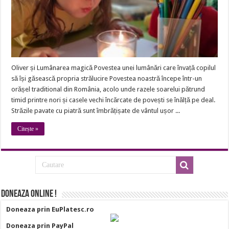
Oliver și Lumânarea magică Povestea unei lumânări care învață copilul
să își găsească propria strălucire Povestea noastră începe într-un
orășel traditional din România, acolo unde razele soarelui pătrund
timid printre nori și casele vechi încărcate de povești se înălță pe deal.
Străzile pavate cu piatră sunt îmbrățișate de vântul ușor ...
Citește »
Doneaza online !
Doneaza prin EuPlatesc.ro
Doneaza prin PayPal