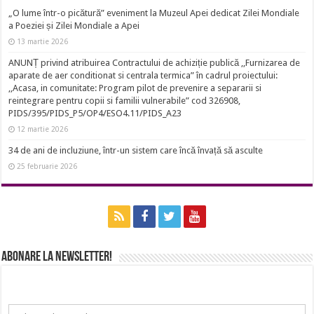
„O lume într-o picătură” eveniment la Muzeul Apei dedicat Zilei Mondiale
a Poeziei și Zilei Mondiale a Apei
13 martie 2026
ANUNȚ privind atribuirea Contractului de achiziție publică ,,Furnizarea de
aparate de aer conditionat si centrala termica” în cadrul proiectului:
,,Acasa, in comunitate: Program pilot de prevenire a separarii si
reintegrare pentru copii si familii vulnerabile” cod 326908,
PIDS/395/PIDS_P5/OP4/ESO4.11/PIDS_A23
12 martie 2026
34 de ani de incluziune, într-un sistem care încă învață să asculte
25 februarie 2026
Abonare la newsletter!