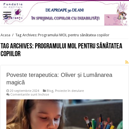
Acasa
/
Tag Archives: Programului MOL pentru sănătatea copiilor
Tag Archives:
Programului MOL pentru sănătatea
copiilor
Poveste terapeutica: Oliver și Lumânarea
magică
20 septembrie 2024
Blog
,
Proiecte în derulare
pentru
Comentariile sunt închise
Poveste
terapeutica:
Oliver
și
Lumânarea
magică