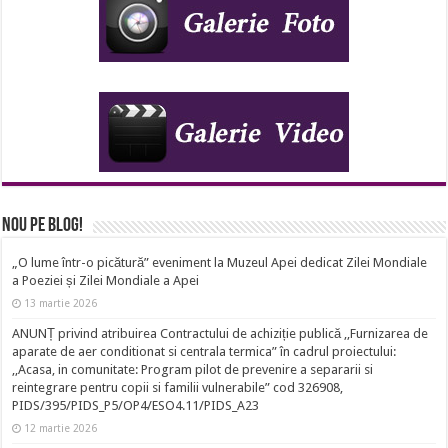
Nou pe Blog!
„O lume într-o picătură” eveniment la Muzeul Apei dedicat Zilei Mondiale
a Poeziei și Zilei Mondiale a Apei
13 martie 2026
ANUNȚ privind atribuirea Contractului de achiziție publică ,,Furnizarea de
aparate de aer conditionat si centrala termica” în cadrul proiectului:
,,Acasa, in comunitate: Program pilot de prevenire a separarii si
reintegrare pentru copii si familii vulnerabile” cod 326908,
PIDS/395/PIDS_P5/OP4/ESO4.11/PIDS_A23
12 martie 2026