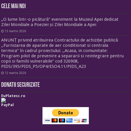
Cele mai noi
„O lume într-o picătură” eveniment la Muzeul Apei dedicat
Zilei Mondiale a Poeziei și Zilei Mondiale a Apei
13 martie 2026
ANUNȚ privind atribuirea Contractului de achiziție publică
,,Furnizarea de aparate de aer conditionat si centrala
termica” în cadrul proiectului: ,,Acasa, in comunitate:
Program pilot de prevenire a separarii si reintegrare pentru
copii si familii vulnerabile” cod 326908,
PIDS/395/PIDS_P5/OP4/ESO4.11/PIDS_A23
12 martie 2026
Donatii securizate
EuPlatesc.ro
PayPal