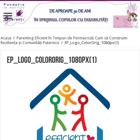
Acasa
/
Parenting Eficient în Timpuri de Permacriză: Cum să Construim
Reziliența și Comunități Puternice
/
EP_Logo_ColorOrig_1080px(1)
EP_Logo_ColorOrig_1080px(1)