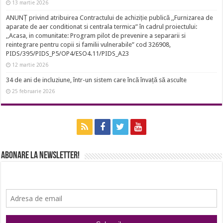
13 martie 2026
ANUNȚ privind atribuirea Contractului de achiziție publică ,,Furnizarea de
aparate de aer conditionat si centrala termica” în cadrul proiectului:
,,Acasa, in comunitate: Program pilot de prevenire a separarii si
reintegrare pentru copii si familii vulnerabile” cod 326908,
PIDS/395/PIDS_P5/OP4/ESO4.11/PIDS_A23
12 martie 2026
34 de ani de incluziune, într-un sistem care încă învață să asculte
25 februarie 2026
Abonare la newsletter!