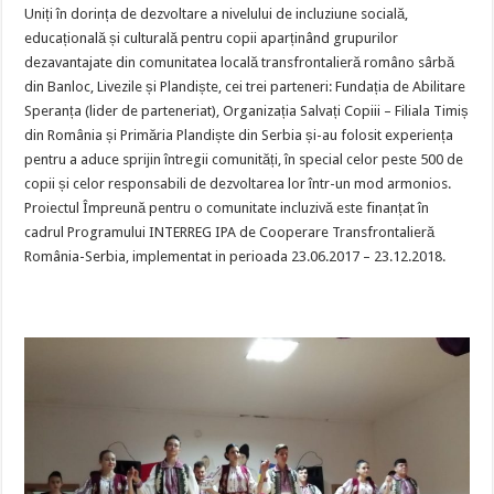
Uniți în dorința de dezvoltare a nivelului de incluziune socială,
educațională și culturală pentru copii aparținând grupurilor
dezavantajate din comunitatea locală transfrontalieră româno sârbă
din Banloc, Livezile și Plandiște, cei trei parteneri: Fundația de Abilitare
Speranța (lider de parteneriat), Organizația Salvați Copiii – Filiala Timiș
din România și Primăria Plandiște din Serbia și-au folosit experiența
pentru a aduce sprijin întregii comunități, în special celor peste 500 de
copii și celor responsabili de dezvoltarea lor într-un mod armonios.
Proiectul Împreună pentru o comunitate incluzivă este finanțat în
cadrul Programului INTERREG IPA de Cooperare Transfrontalieră
România-Serbia, implementat in perioada 23.06.2017 – 23.12.2018.