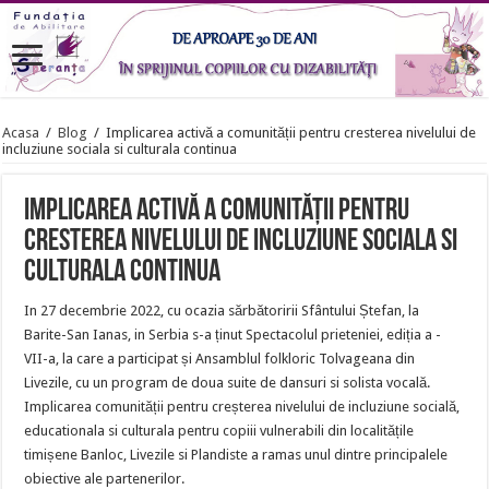
Acasa
/
Blog
/
Implicarea activă a comunității pentru cresterea nivelului de
incluziune sociala si culturala continua
Implicarea activă a comunității pentru
cresterea nivelului de incluziune sociala si
culturala continua
In 27 decembrie 2022, cu ocazia sărbătoririi Sfântului Ștefan, la
Barite-San Ianas, in Serbia s-a ținut Spectacolul prieteniei, ediția a -
VII-a, la care a participat și Ansamblul folkloric Tolvageana din
Livezile, cu un program de doua suite de dansuri si solista vocală.
Implicarea comunității pentru creșterea nivelului de incluziune socială,
educationala si culturala pentru copiii vulnerabili din localitățile
timișene Banloc, Livezile si Plandiste a ramas unul dintre principalele
obiective ale partenerilor.