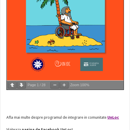
Page
1
/
28
Zoom
100%
Afla mai multe despre programul de integrare in comunitate
UnLoc
Viziteaza
pagina de Facebook UnLoc
!