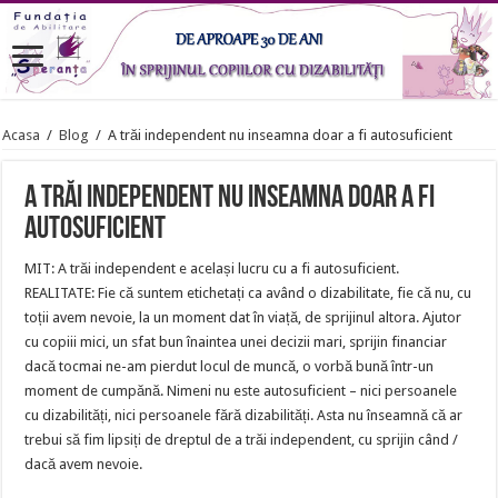
Acasa
/
Blog
/
A trăi independent nu inseamna doar a fi autosuficient
A trăi independent nu inseamna doar a fi
autosuficient
MIT: A trăi independent e același lucru cu a fi autosuficient.
REALITATE: Fie că suntem etichetați ca având o dizabilitate, fie că nu, cu
toții avem nevoie, la un moment dat în viață, de sprijinul altora. Ajutor
cu copiii mici, un sfat bun înaintea unei decizii mari, sprijin financiar
dacă tocmai ne-am pierdut locul de muncă, o vorbă bună într-un
moment de cumpănă. Nimeni nu este autosuficient – nici persoanele
cu dizabilități, nici persoanele fără dizabilități. Asta nu înseamnă că ar
trebui să fim lipsiți de dreptul de a trăi independent, cu sprijin când /
dacă avem nevoie.