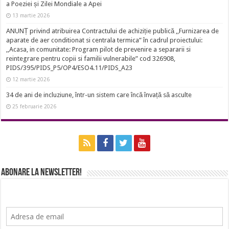
a Poeziei și Zilei Mondiale a Apei
13 martie 2026
ANUNȚ privind atribuirea Contractului de achiziție publică ,,Furnizarea de
aparate de aer conditionat si centrala termica” în cadrul proiectului:
,,Acasa, in comunitate: Program pilot de prevenire a separarii si
reintegrare pentru copii si familii vulnerabile” cod 326908,
PIDS/395/PIDS_P5/OP4/ESO4.11/PIDS_A23
12 martie 2026
34 de ani de incluziune, într-un sistem care încă învață să asculte
25 februarie 2026
Abonare la newsletter!