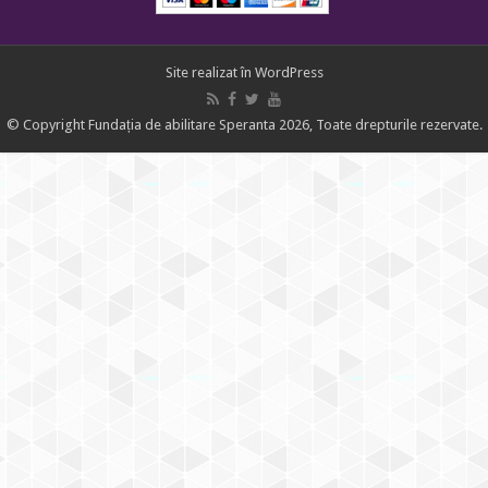
Site realizat în
WordPress
© Copyright Fundația de abilitare Speranta 2026, Toate drepturile rezervate.