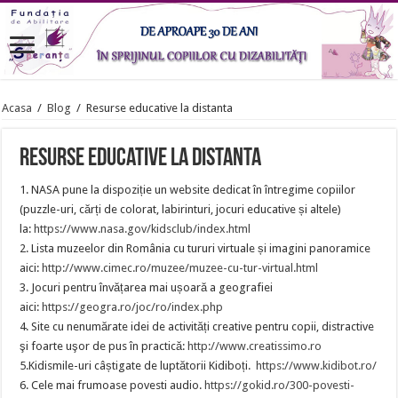
Acasa
/
Blog
/
Resurse educative la distanta
Resurse educative la distanta
1. NASA pune la dispoziție un website dedicat în întregime copiilor
(puzzle-uri, cărți de colorat, labirinturi, jocuri educative și altele)
la:
https://www.nasa.gov/kidsclub/index.html
2. Lista muzeelor din România cu tururi virtuale și imagini panoramice
aici:
http://www.cimec.ro/muzee/muzee-cu-tur-virtual.html
3. Jocuri pentru învățarea mai ușoară a geografiei
aici:
https://geogra.ro/joc/ro/index.php
4. Site cu nenumărate idei de activități creative pentru copii, distractive
şi foarte uşor de pus în practică:
http://www.creatissimo.ro
5.Kidismile-uri câștigate de luptătorii Kidiboți.
https://www.kidibot.ro/
6. Cele mai frumoase povesti audio.
https://gokid.ro/300-povesti-