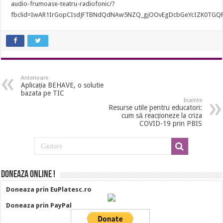
audio-frumoase-teatru-radiofonic/?
fbclid=IwAR1IrGopCIsdJFTBNdQdNAw5NZQ_gjOOvEgDcbGeYcIZK0TGQ
Anterioare
Aplicația BEHAVE, o solutie
bazata pe TIC
Inainte
Resurse utile pentru educatori:
cum să reacționeze la criza
COVID-19 prin PBIS
Doneaza online !
Doneaza prin EuPlatesc.ro
Doneaza prin PayPal