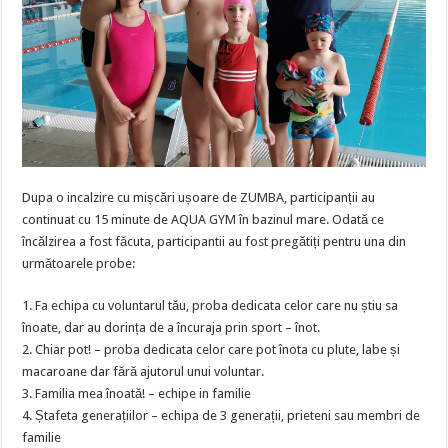
Dupa o incalzire cu mișcări ușoare de ZUMBA, participanții au
continuat cu 15 minute de AQUA GYM în bazinul mare. Odată ce
încălzirea a fost făcuta, participantii au fost pregătiți pentru una din
următoarele probe:
1. Fa echipa cu voluntarul tău, proba dedicata celor care nu știu sa
înoate, dar au dorința de a încuraja prin sport – înot.
2. Chiar pot! – proba dedicata celor care pot înota cu plute, labe și
macaroane dar fără ajutorul unui voluntar.
3. Familia mea înoată! – echipe in familie
4. Ștafeta generațiilor – echipa de 3 generații, prieteni sau membri de
familie