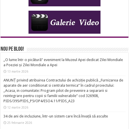
Nou pe Blog!
„O lume într-o picătură” eveniment la Muzeul Apei dedicat Zilei Mondiale
a Poeziei și Zilei Mondiale a Apei
13 martie 2026
ANUNȚ privind atribuirea Contractului de achiziție publică ,,Furnizarea de
aparate de aer conditionat si centrala termica” în cadrul proiectului:
,,Acasa, in comunitate: Program pilot de prevenire a separarii si
reintegrare pentru copii si familii vulnerabile” cod 326908,
PIDS/395/PIDS_P5/OP4/ESO4.11/PIDS_A23
12 martie 2026
34 de ani de incluziune, într-un sistem care încă învață să asculte
25 februarie 2026