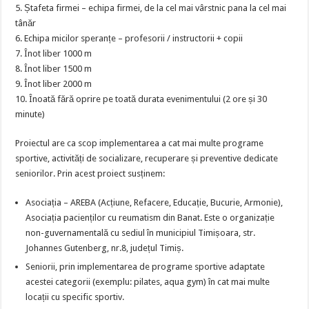
5. Ștafeta firmei – echipa firmei, de la cel mai vârstnic pana la cel mai
tânăr
6. Echipa micilor speranțe – profesorii / instructorii + copii
7. Înot liber 1000 m
8. Înot liber 1500 m
9. Înot liber 2000 m
10. Înoată fără oprire pe toată durata evenimentului (2 ore și 30
minute)
Proiectul are ca scop implementarea a cat mai multe programe
sportive, activități de socializare, recuperare și preventive dedicate
seniorilor. Prin acest proiect susținem:
Asociația – AREBA (Acțiune, Refacere, Educație, Bucurie, Armonie),
Asociația pacienților cu reumatism din Banat. Este o organizație
non-guvernamentală cu sediul în municipiul Timișoara, str.
Johannes Gutenberg, nr.8, județul Timiș.
Seniorii, prin implementarea de programe sportive adaptate
acestei categorii (exemplu: pilates, aqua gym) în cat mai multe
locații cu specific sportiv.