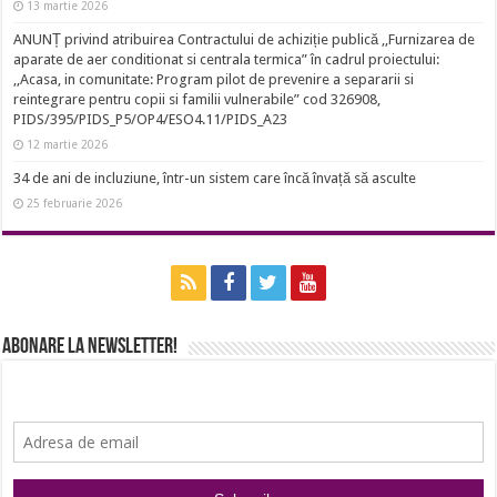
13 martie 2026
ANUNȚ privind atribuirea Contractului de achiziție publică ,,Furnizarea de
aparate de aer conditionat si centrala termica” în cadrul proiectului:
,,Acasa, in comunitate: Program pilot de prevenire a separarii si
reintegrare pentru copii si familii vulnerabile” cod 326908,
PIDS/395/PIDS_P5/OP4/ESO4.11/PIDS_A23
12 martie 2026
34 de ani de incluziune, într-un sistem care încă învață să asculte
25 februarie 2026
Abonare la newsletter!