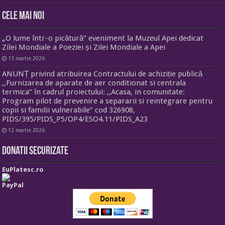
Cele mai noi
„O lume într-o picătură” eveniment la Muzeul Apei dedicat
Zilei Mondiale a Poeziei și Zilei Mondiale a Apei
13 martie 2026
ANUNȚ privind atribuirea Contractului de achiziție publică
,,Furnizarea de aparate de aer conditionat si centrala
termica” în cadrul proiectului: ,,Acasa, in comunitate:
Program pilot de prevenire a separarii si reintegrare pentru
copii si familii vulnerabile” cod 326908,
PIDS/395/PIDS_P5/OP4/ESO4.11/PIDS_A23
12 martie 2026
Donatii securizate
EuPlatesc.ro
PayPal