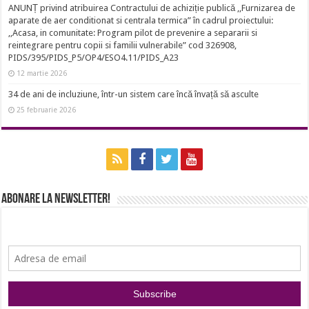
ANUNȚ privind atribuirea Contractului de achiziție publică ,,Furnizarea de
aparate de aer conditionat si centrala termica” în cadrul proiectului:
,,Acasa, in comunitate: Program pilot de prevenire a separarii si
reintegrare pentru copii si familii vulnerabile” cod 326908,
PIDS/395/PIDS_P5/OP4/ESO4.11/PIDS_A23
12 martie 2026
34 de ani de incluziune, într-un sistem care încă învață să asculte
25 februarie 2026
Abonare la newsletter!