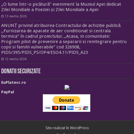
„O lume într-o picătură” eveniment la Muzeul Apei dedicat
Zilei Mondiale a Poeziei și Zilei Mondiale a Apei
13 martie 2026
ANUNȚ privind atribuirea Contractului de achiziție publică
,,Furnizarea de aparate de aer conditionat si centrala
termica” în cadrul proiectului: ,,Acasa, in comunitate:
Program pilot de prevenire a separarii si reintegrare pentru
copii si familii vulnerabile” cod 326908,
PIDS/395/PIDS_P5/OP4/ESO4.11/PIDS_A23
12 martie 2026
Donatii securizate
EuPlatesc.ro
PayPal
Site realizat în
WordPress