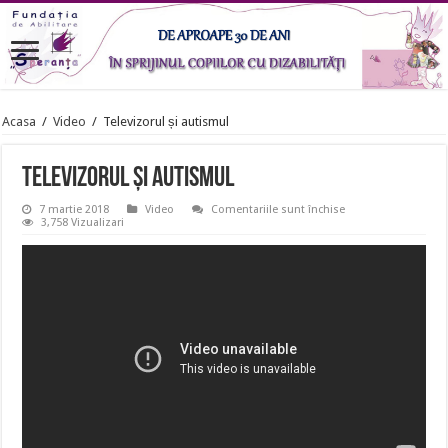
Acasa
/
Video
/
Televizorul și autismul
Televizorul și autismul
pentru
7 martie 2018
Video
Comentariile sunt închise
Televizorul
3,758 Vizualizari
și
autismul