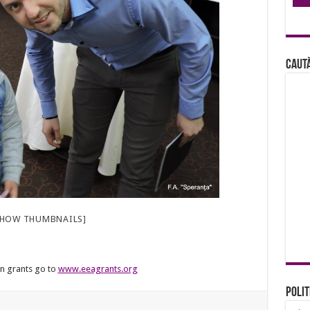
Caută
SHOW THUMBNAILS]
an grants go to
www.eeagrants.org
Polit