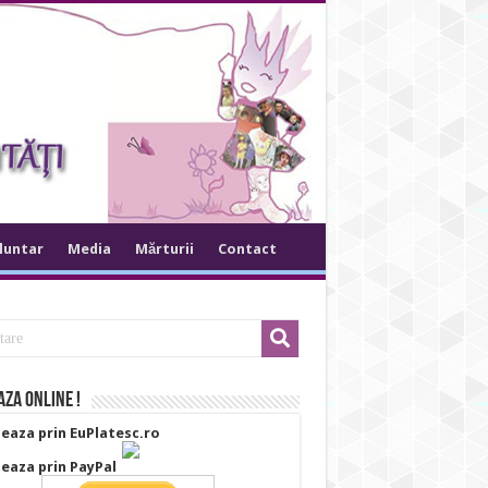
oluntar
Media
Mărturii
Contact
za online !
eaza prin EuPlatesc.ro
eaza prin PayPal