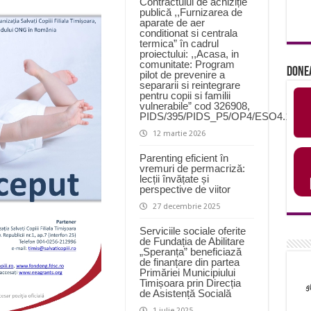
Contractului de achiziție
publică ,,Furnizarea de
aparate de aer
conditionat si centrala
termica” în cadrul
proiectului: ,,Acasa, in
comunitate: Program
Done
pilot de prevenire a
separarii si reintegrare
pentru copii si familii
vulnerabile” cod 326908,
PIDS/395/PIDS_P5/OP4/ESO4.11/P
12 martie 2026
Parenting eficient în
vremuri de permacriză:
lecții învățate și
perspective de viitor
27 decembrie 2025
Serviciile sociale oferite
de Fundația de Abilitare
„Speranța” beneficiază
de finanțare din partea
Primăriei Municipiului
Timișoara prin Direcția
de Asistență Socială
1 iulie 2025