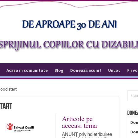
Acasa in comunitate
Blog
Donează acum !
UnLoc
Fii v
Good start
start
Donea
Articole pe
Don
aceeasi tema
Don
ANUNȚ privind atribuirea