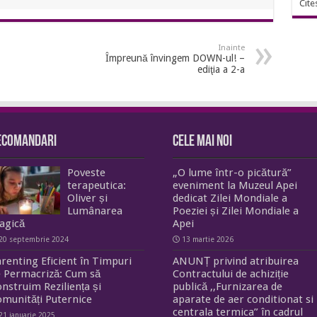
Cite
Inainte
Împreună învingem DOWN-ul! –
ediţia a 2-a
ecomandari
Cele mai noi
Poveste
„O lume într-o picătură”
terapeutica:
eveniment la Muzeul Apei
Oliver și
dedicat Zilei Mondiale a
Lumânarea
Poeziei și Zilei Mondiale a
agică
Apei
20 septembrie 2024
13 martie 2026
renting Eficient în Timpuri
ANUNȚ privind atribuirea
 Permacriză: Cum să
Contractului de achiziție
nstruim Reziliența și
publică ,,Furnizarea de
munități Puternice
aparate de aer conditionat si
centrala termica” în cadrul
21 ianuarie 2025