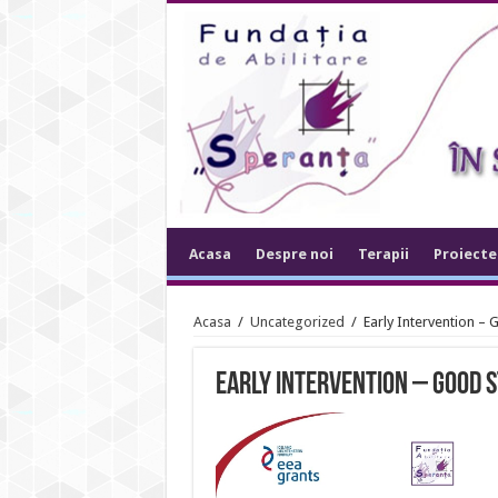
Acasa
Despre noi
Terapii
Proiecte
Acasa
/
Uncategorized
/
Early Intervention – 
Early Intervention – Good 