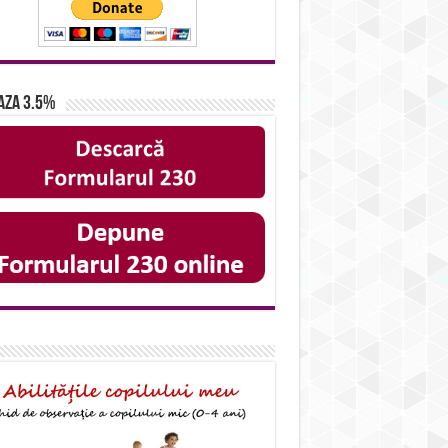
aza 3.5%
IDS_A23