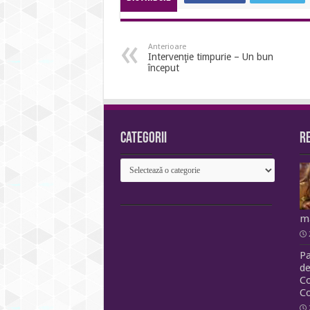
Anterioare
Intervenţie timpurie – Un bun
început
Categorii
R
Categorii
m
Pa
de
Co
Co