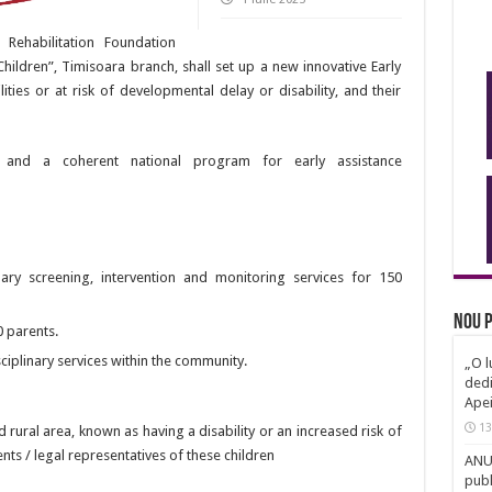
 Rehabilitation Foundation
hildren”, Timisoara branch, shall set up a new innovative Early
lities or at risk of developmental delay or disability, and their
k and a coherent national program for early assistance
nary screening, intervention and monitoring services for 150
Nou p
 parents.
ciplinary services within the community.
„O l
dedi
Ape
13
 rural area, known as having a disability or an increased risk of
nts / legal representatives of these children
ANUN
publ