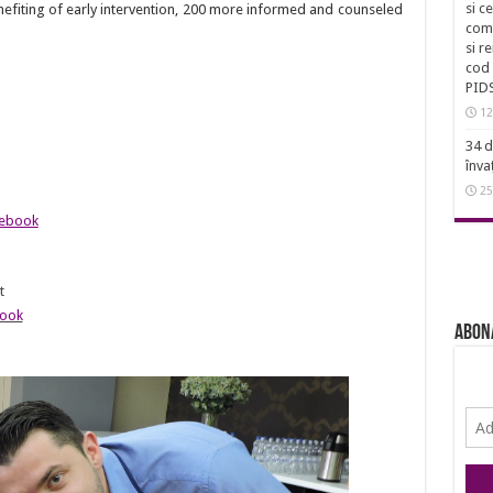
si c
enefiting of early intervention, 200 more informed and counseled
comu
si r
cod 
PID
12
34 d
înva
25
ebook
t
ook
Abon