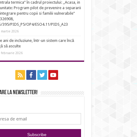
entrala termica” în cadrul proiectului: ,,Acasa, in
nitate: Program pilot de prevenire a separarii
eintegrare pentru copii si familii vulnerabile”
326908,
S/395/PIDS_P5/OP4/ESO4.11/PIDS_A23
 martie 2026
e ani de incluziune, într-un sistem care încă
ță să asculte
 februarie 2026
are la newsletter!