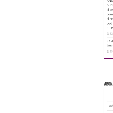
ANUN
publ
si c
comu
si r
cod 
PID
12
34 d
înva
25
Abon