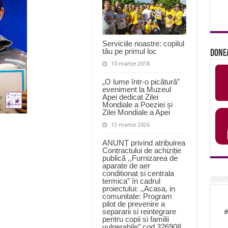
Serviciile noastre: copilul
tău pe primul loc
Done
10 martie 2018
„O lume într-o picătură”
eveniment la Muzeul
Apei dedicat Zilei
Mondiale a Poeziei și
Zilei Mondiale a Apei
13 martie 2026
ANUNȚ privind atribuirea
Contractului de achiziție
publică ,,Furnizarea de
aparate de aer
conditionat si centrala
termica” în cadrul
proiectului: ,,Acasa, in
comunitate: Program
pilot de prevenire a
separarii si reintegrare
pentru copii si familii
vulnerabile” cod 326908,