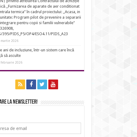
Ț privind atribuirea Contractului de achiziție
ică ,,Furnizarea de aparate de aer conditionat
entrala termica” în cadrul proiectului: ,,Acasa, in
nitate: Program pilot de prevenire a separarii
eintegrare pentru copii si familii vulnerabile”
326908,
S/395/PIDS_P5/OP4/ESO4.11/PIDS_A23
 martie 2026
e ani de incluziune, într-un sistem care încă
ță să asculte
 februarie 2026
are la newsletter!