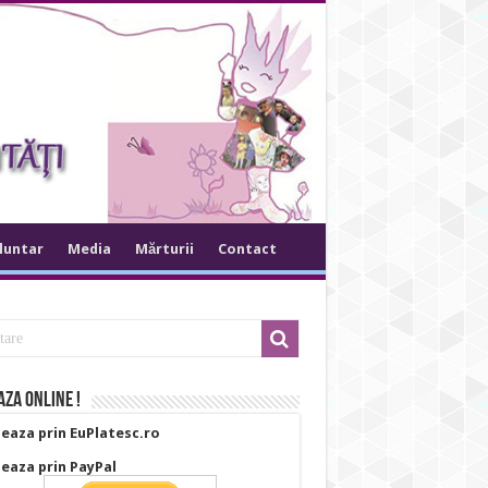
oluntar
Media
Mărturii
Contact
za online !
eaza prin EuPlatesc.ro
eaza prin PayPal