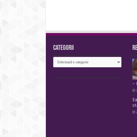
Categorii
R
Categorii
– 
Ea
st