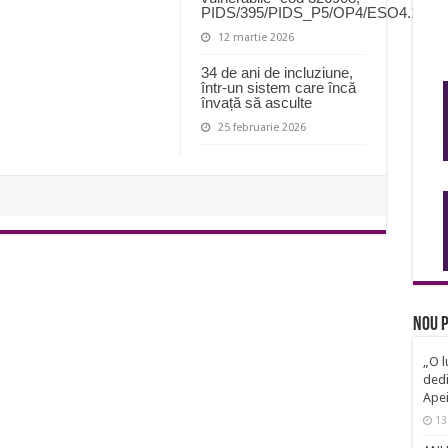
PIDS/395/PIDS_P5/OP4/ESO4.11/P
12 martie 2026
34 de ani de incluziune,
într-un sistem care încă
învață să asculte
25 februarie 2026
Nou p
„O l
dedi
Ape
13