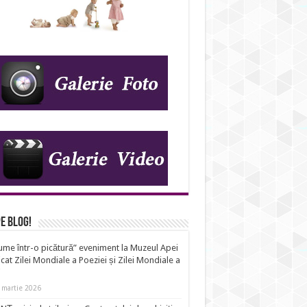
IDS_A23
e Blog!
ume într-o picătură” eveniment la Muzeul Apei
cat Zilei Mondiale a Poeziei și Zilei Mondiale a
i
 martie 2026