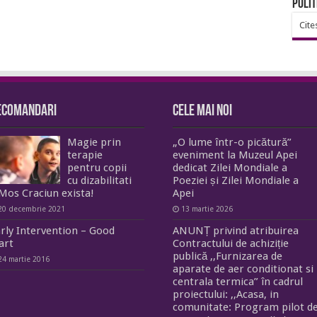
Polit
Cite
ecomandari
Cele mai noi
Magie prin
„O lume într-o picătură”
terapie
eveniment la Muzeul Apei
pentru copii
dedicat Zilei Mondiale a
cu dizabilitati
Poeziei și Zilei Mondiale a
Mos Craciun exista!
Apei
20 decembrie 2021
13 martie 2026
rly Intervention – Good
ANUNȚ privind atribuirea
art
Contractului de achiziție
publică ,,Furnizarea de
24 martie 2016
aparate de aer conditionat si
centrala termica” în cadrul
proiectului: ,,Acasa, in
comunitate: Program pilot d