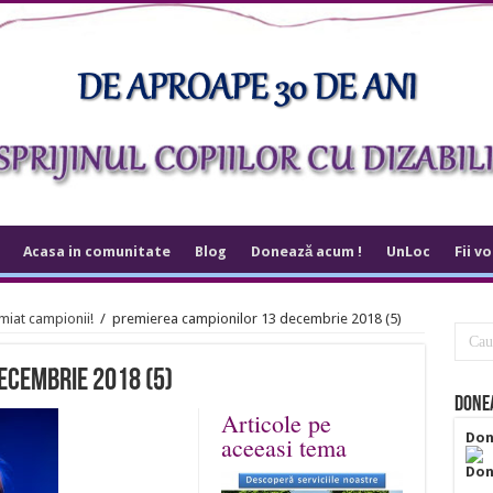
Acasa in comunitate
Blog
Donează acum !
UnLoc
Fii v
miat campionii!
/
premierea campionilor 13 decembrie 2018 (5)
ecembrie 2018 (5)
Donea
Articole pe
Don
aceeasi tema
Don