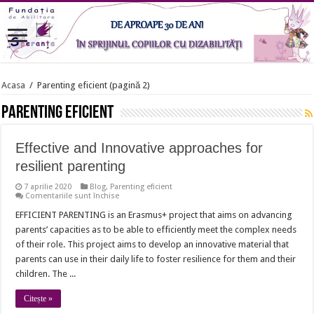
Acasa
/
Parenting eficient
(pagină 2)
Parenting eficient
Effective and Innovative approaches for
resilient parenting
7 aprilie 2020
Blog
,
Parenting eficient
pentru
Comentariile sunt închise
Effective
and
EFFICIENT PARENTING is an Erasmus+ project that aims on advancing
Innovative
parents’ capacities as to be able to efficiently meet the complex needs
approaches
for
of their role. This project aims to develop an innovative material that
resilient
parents can use in their daily life to foster resilience for them and their
parenting
children. The ...
Citește »