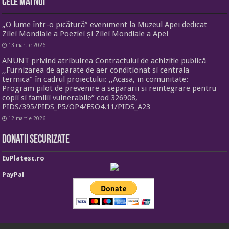
Cele mai noi
„O lume într-o picătură” eveniment la Muzeul Apei dedicat
Zilei Mondiale a Poeziei și Zilei Mondiale a Apei
13 martie 2026
ANUNȚ privind atribuirea Contractului de achiziție publică
,,Furnizarea de aparate de aer conditionat si centrala
termica” în cadrul proiectului: ,,Acasa, in comunitate:
Program pilot de prevenire a separarii si reintegrare pentru
copii si familii vulnerabile” cod 326908,
PIDS/395/PIDS_P5/OP4/ESO4.11/PIDS_A23
12 martie 2026
Donatii securizate
EuPlatesc.ro
PayPal