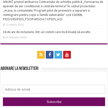
ANUNȚ privind atribuirea Contractului de achiziție publică ,,Furnizarea de
aparate de aer conditionat si centrala termica” în cadrul proiectului:
,,Acasa, in comunitate: Program pilot de prevenire a separarii si
reintegrare pentru copii si familii vulnerabile” cod 326908,
PIDS/395/PIDS_P5/OP4/ESO4.11/PIDS_A23
12 martie 2026
34 de ani de incluziune, într-un sistem care încă învață să asculte
25 februarie 2026
Abonare la newsletter!