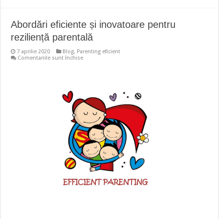
Abordări eficiente și inovatoare pentru
reziliență parentală
7 aprilie 2020
Blog
,
Parenting eficient
pentru
Comentariile sunt închise
Abordări
eficiente
și
inovatoare
pentru
reziliență
parentală