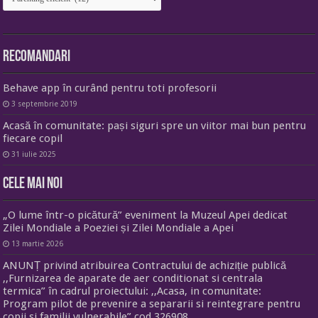
Recomandari
Behave app în curând pentru toti profesorii
3 septembrie 2019
Acasă în comunitate: pași siguri spre un viitor mai bun pentru
fiecare copil
31 iulie 2025
Cele mai noi
„O lume într-o picătură” eveniment la Muzeul Apei dedicat
Zilei Mondiale a Poeziei și Zilei Mondiale a Apei
13 martie 2026
ANUNȚ privind atribuirea Contractului de achiziție publică
,,Furnizarea de aparate de aer conditionat si centrala
termica” în cadrul proiectului: ,,Acasa, in comunitate:
Program pilot de prevenire a separarii si reintegrare pentru
copii si familii vulnerabile” cod 326908,