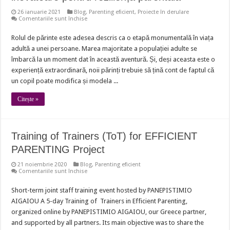
26 ianuarie 2021
Blog
,
Parenting eficient
,
Proiecte în derulare
pentru
Comentariile sunt închise
Manual
pentru
Rolul de părinte este adesea descris ca o etapă monumentală în viața
părinți:
Abordări
adultă a unei persoane. Marea majoritate a populației adulte se
eficiente
și
îmbarcă la un moment dat în această aventură. Și, deși aceasta este o
inovatoare
experiență extraordinară, noii părinți trebuie să țină cont de faptul că
pentru
reziliență
un copil poate modifica și modela ...
parentală
Citește »
Training of Trainers (ToT) for EFFICIENT
PARENTING Project
21 noiembrie 2020
Blog
,
Parenting eficient
pentru
Comentariile sunt închise
Training
of
Short-term joint staff training event hosted by PANEPISTIMIO
Trainers
(ToT)
AIGAIOU A 5-day Training of Trainers in Efficient Parenting,
for
EFFICIENT
organized online by PANEPISTIMIO AIGAIOU, our Greece partner,
PARENTING
and supported by all partners. Its main objective was to share the
Project