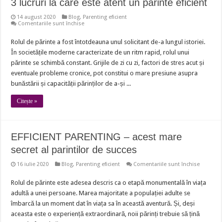
3 lucruri la care este atent un parinte eficient
14 august 2020
Blog
,
Parenting eficient
pentru
Comentariile sunt închise
3
lucruri
Rolul de părinte a fost întotdeauna unul solicitant de-a lungul istoriei.
la
care
În societățile moderne caracterizate de un ritm rapid, rolul unui
este
atent
părinte se schimbă constant. Grijile de zi cu zi, factori de stres acut și
un
eventuale probleme cronice, pot constitui o mare presiune asupra
parinte
eficient
bunăstării și capacității părinților de a-și ...
Citește »
EFFICIENT PARENTING – acest mare
secret al parintilor de succes
pentru
16 iulie 2020
Blog
,
Parenting eficient
Comentariile sunt închise
EFFICIEN
PARENTI
Rolul de părinte este adesea descris ca o etapă monumentală în viața
–
acest
adultă a unei persoane. Marea majoritate a populației adulte se
mare
secret
îmbarcă la un moment dat în viața sa în această aventură. Și, deși
al
aceasta este o experiență extraordinară, noii părinți trebuie să țină
parintilo
de