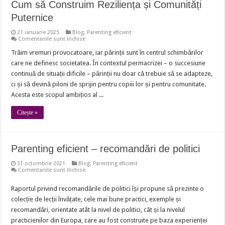
Cum să Construim Reziliența și Comunități
Puternice
21 ianuarie 2025
Blog
,
Parenting eficient
pentru
Comentariile sunt închise
Parenting
Eficient
Trăim vremuri provocatoare, iar părinții sunt în centrul schimbărilor
în
care ne definesc societatea. În contextul permacrizei – o succesiune
Timpuri
de
continuă de situații dificile – părinții nu doar că trebuie să se adapteze,
Permacriză:
ci și să devină piloni de sprijin pentru copiii lor și pentru comunitate.
Cum
să
Acesta este scopul ambițios al ...
Construim
Reziliența
și
Citește »
Comunități
Puternice
Parenting eficient – recomandări de politici
31 octombrie 2021
Blog
,
Parenting eficient
pentru
Comentariile sunt închise
Parenting
eficient
Raportul privind recomandările de politici își propune să prezinte o
–
recomandări
colecție de lecții învățate, cele mai bune practici, exemple și
de
politici
recomandări, orientate atât la nivel de politici, cât și la nivelul
practicienilor din Europa, care au fost construite pe baza experienței