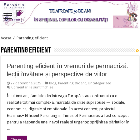
Acasa
/
Parenting eficient
Parenting eficient
Parenting eficient în vremuri de permacriză:
lecții învățate și perspective de viitor
27 decembrie 2025
Blog
,
Parenting eficient
,
Uncategorized
pentru
Comentariile sunt închise
Parenting
eficient
În ultimii ani, familiile din întreaga Europă s-au confruntat cu o
în
realitate tot mai complexă, marcată de crize suprapuse — sociale,
vremuri
de
economice, digitale și emoționale. În acest context, proiectul
permacriză:
Erasmus+ Efficient Parenting in Times of Permacrisis a fost conceput
lecții
învățate
pentru a răspunde unei nevoi reale și urgente: sprijinirea părinților în
și
perspective
...
de
viitor
Citește »