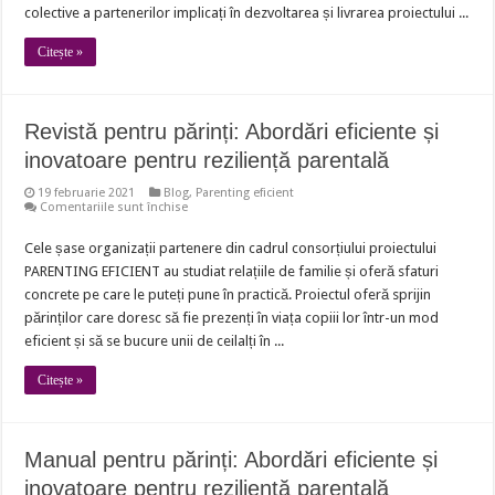
colective a partenerilor implicați în dezvoltarea și livrarea proiectului ...
Citește »
Revistă pentru părinți: Abordări eficiente și
inovatoare pentru reziliență parentală
19 februarie 2021
Blog
,
Parenting eficient
pentru
Comentariile sunt închise
Revistă
pentru
Cele șase organizații partenere din cadrul consorțiului proiectului
părinți:
Abordări
PARENTING EFICIENT au studiat relațiile de familie și oferă sfaturi
eficiente
și
concrete pe care le puteți pune în practică. Proiectul oferă sprijin
inovatoare
părinților care doresc să fie prezenți în viața copiii lor într-un mod
pentru
reziliență
eficient și să se bucure unii de ceilalți în ...
parentală
Citește »
Manual pentru părinți: Abordări eficiente și
inovatoare pentru reziliență parentală