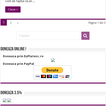
cont de faptul că un ...
succes
Citește »
1
2
»
Pagina 1 din 2
Doneaza online !
Doneaza prin EuPlatesc.ro
Doneaza prin PayPal
Doneaza 3.5%