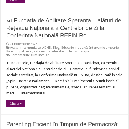
📣 Fundația de Abilitare Speranța – alături de
Rețeaua Națională a Centrelor de Zi la
Conferința Națională REFIN-Ro
21 noiembrie 2025
Acasa in comunitate
,
ADHD
,
Blog
,
Educație incluzivă
,
Intervenție timpurie
,
Parenting eficient
,
Reteaua de educatie incluziva
,
Terapii
pentru
Comentariile sunt închise
📣
Fundația
19 noiembrie, Fundația de Abilitare Speranța a participat, ca membru
de
al Rețelei Naționale a Centrelor de Zi – CentreZI și furnizor de servicii
Abilitare
Speranța
sociale acreditat, la Conferința Națională REFIN-Ro, desfășurată în sală
–
„Spiru Haret” a Parlamentului României. Evenimentul a reunit instituții
alături
de
publice, organizații neguvernamentale, specialiști, reprezentanți ai
Rețeaua
Națională
mediului internațional și ...
a
Centrelor
Citește »
de
Zi
la
Conferința
Națională
REFIN-
Parenting Eficient în Timpuri de Permacriză:
Ro