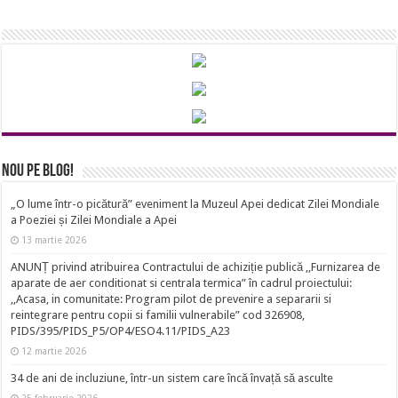
Nou pe Blog!
„O lume într-o picătură” eveniment la Muzeul Apei dedicat Zilei Mondiale
a Poeziei și Zilei Mondiale a Apei
13 martie 2026
ANUNȚ privind atribuirea Contractului de achiziție publică ,,Furnizarea de
aparate de aer conditionat si centrala termica” în cadrul proiectului:
,,Acasa, in comunitate: Program pilot de prevenire a separarii si
reintegrare pentru copii si familii vulnerabile” cod 326908,
PIDS/395/PIDS_P5/OP4/ESO4.11/PIDS_A23
12 martie 2026
34 de ani de incluziune, într-un sistem care încă învață să asculte