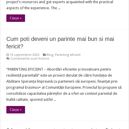
project’s resources and get experts acquainted with the practical
aspects of the experience. The ...
Citește »
Cum poti deveni un parinte mai bun si mai
fericit?
16 septembrie 2020
Blog
,
Parenting eficient
pentru
Comentariile sunt închise
Cum
poti
”PARENTING EFICIENT – Abordări eficiente și inovatoare pentru
deveni
un
reziliență parentală” este un proiect derulat de către Fundația de
parinte
mai
Abilitare Speranța împreună cu partenerii săi europeni, finanțat prin
bun
programul Erasmus+ al Comunității Europene. Proiectul își propune să
si
mai
consolideze capacitatea părinților de a oferi un context parental de
fericit?
înaltă calitate, sporind astfel ...
Citește »