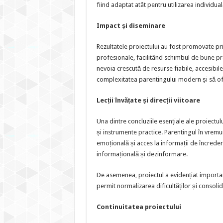
fiind adaptat atât pentru utilizarea individu
Impact și diseminare
Rezultatele proiectului au fost promovate pri
profesionale, facilitând schimbul de bune pra
nevoia crescută de resurse fiabile, accesibil
complexitatea parentingului modern și să ofer
Lecții învățate și direcții viitoare
Una dintre concluziile esențiale ale proiectului
și instrumente practice. Parentingul în vremu
emoțională și acces la informații de încreder
informațională și dezinformare.
De asemenea, proiectul a evidențiat importanța
permit normalizarea dificultăților și consol
Continuitatea proiectului