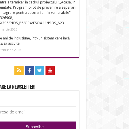
entrala termica” în cadrul proiectului: ,,Acasa, in
nitate: Program pilot de prevenire a separarii
eintegrare pentru copii si familii vulnerabile”
326908,
S/395/PIDS_P5/OP4/ESO4.11/PIDS_A23
 martie 2026
e ani de incluziune, într-un sistem care încă
ță să asculte
 februarie 2026
are la newsletter!