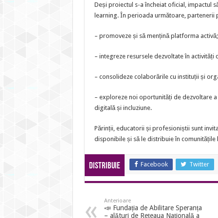
Deși proiectul s-a încheiat oficial, impactul
learning. În perioada următoare, partenerii p
– promoveze și să mențină platforma activă;
– integreze resursele dezvoltate în activități d
– consolideze colaborările cu instituții și orga
– exploreze noi oportunități de dezvoltare a 
digitală și incluziune.
Părinții, educatorii și profesioniștii sunt inv
disponibile și să le distribuie în comunitățile 
Facebook
Twitter
Distribuie
Anterioare
📣 Fundația de Abilitare Speranța
– alături de Rețeaua Națională a