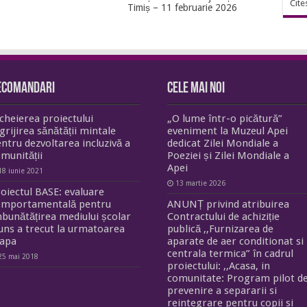
Cite
Timiș – 11 februarie 2026
ecomandari
Cele mai noi
cheierea proiectului
„O lume într-o picătură”
grijirea sănătății mintale
eveniment la Muzeul Apei
ntru dezvoltarea incluzivă a
dedicat Zilei Mondiale a
munității
Poeziei și Zilei Mondiale a
Apei
18 iunie 2021
13 martie 2026
oiectul BASE: evaluare
omportamentală pentru
ANUNȚ privind atribuirea
bunătățirea mediului școlar
Contractului de achiziție
uns a trecut la urmatoarea
publică ,,Furnizarea de
tapa
aparate de aer conditionat si
centrala termica” în cadrul
25 mai 2018
proiectului: ,,Acasa, in
comunitate: Program pilot d
prevenire a separarii si
reintegrare pentru copii si