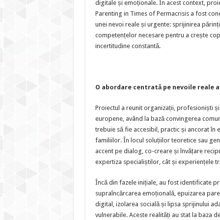
digitale și emoționale. În acest context, proi
Parenting in Times of Permacrisis a fost co
unei nevoi reale și urgente: sprijinirea părinț
competențelor necesare pentru a crește copii 
incertitudine constantă.
O abordare centrată pe nevoile reale al
Proiectul a reunit organizații, profesioniști și
europene, având la bază convingerea comună
trebuie să fie accesibil, practic și ancorat în
familiilor. În locul soluțiilor teoretice sau ge
accent pe dialog, co-creare și învățare recipr
expertiza specialiștilor, cât și experiențele tră
Încă din fazele inițiale, au fost identificate
supraîncărcarea emoțională, epuizarea parent
digital, izolarea socială și lipsa sprijinului 
vulnerabile. Aceste realități au stat la baza dez