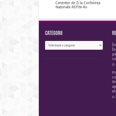
Centrelor de Zi la Conferința
Națională REFIN-Ro
Categorii
R
Categorii
În
În
pe
co
Pr
c
îm
aj
e