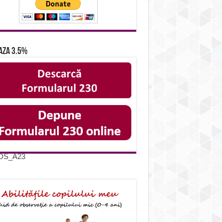
aza 3.5%
IDS_A23