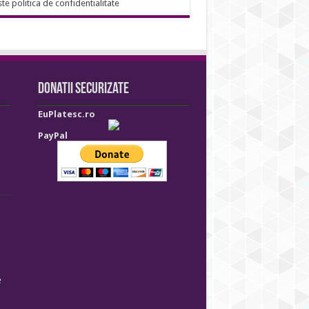
ste politica de confidentialitate
Donatii securizate
EuPlatesc.ro
PayPal
e