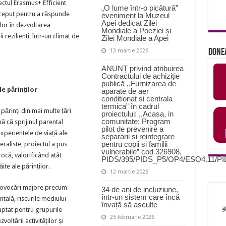
ectul Erasmus+ Efficient
„O lume într-o picătură”
nceput pentru a răspunde
eveniment la Muzeul
Apei dedicat Zilei
ilor în dezvoltarea
Mondiale a Poeziei și
rezilienți, într-un climat de
Zilei Mondiale a Apei
13 martie 2026
Done
ANUNȚ privind atribuirea
Contractului de achiziție
publică ,,Furnizarea de
e părinților
aparate de aer
conditionat si centrala
termica” în cadrul
 părinți din mai multe țări
proiectului: ,,Acasa, in
comunitate: Program
 că sprijinul parental
pilot de prevenire a
 experiențele de viață ale
separarii si reintegrare
pentru copii si familii
neraliste, proiectul a pus
vulnerabile” cod 326908,
ocă, valorificând atât
PIDS/395/PIDS_P5/OP4/ESO4.11/P
ite ale părinților.
12 martie 2026
 provocări majore precum
34 de ani de incluziune,
într-un sistem care încă
ală, riscurile mediului
învață să asculte
adaptat pentru grupurile
25 februarie 2026
voltării activităților și