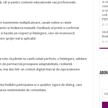
si c
ală, cât și pentru contexte educaționale sau profesionale.
comu
si r
cod 
PID
n evenimente multiplicatoare, canale online și rețele
12
ctici și învățarea mutuală. Feedback-ul primit a confirmat
34 d
e și bazate pe respect și înțelegere, care să recunoască
înva
e sprijin real și aplicabil.
25
 este că părinții nu caută soluții perfecte, ci înțelegere, validare
ri de permacriză presupune adaptabilitate, reziliență
e, mai ales într-un context digital marcat de suprasaturare
Abon
 învățării participative și a spațiilor sigure de dialog, care
idarea sentimentului de comunitate.