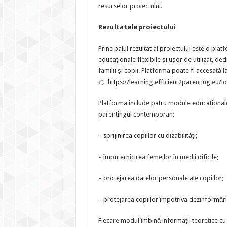
resurselor proiectului.
Rezultatele proiectului
Principalul rezultat al proiectului este o pla
educaționale flexibile și ușor de utilizat, ded
familii și copii. Platforma poate fi accesată la
👉 https://learning.efficient2parenting.eu/l
Platforma include patru module educaționale
parentingul contemporan:
– sprijinirea copiilor cu dizabilități;
– împuternicirea femeilor în medii dificile;
– protejarea datelor personale ale copiilor;
– protejarea copiilor împotriva dezinformării
Fiecare modul îmbină informații teoretice cu 