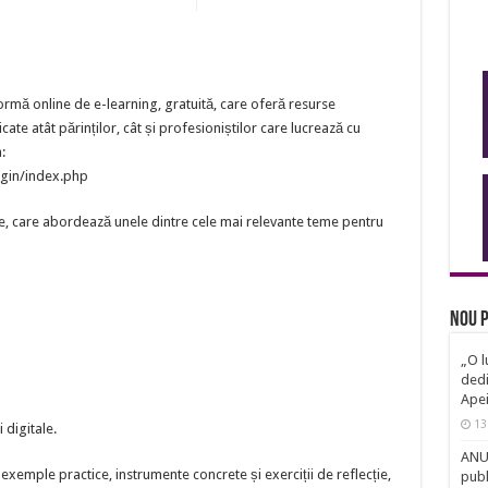
tformă online de e-learning, gratuită, care oferă resurse
icate atât părinților, cât și profesioniștilor care lucrează cu
:
ogin/index.php
, care abordează unele dintre cele mai relevante teme pentru
Nou p
„O l
dedi
Ape
13
 digitale.
ANUN
exemple practice, instrumente concrete și exerciții de reflecție,
publ