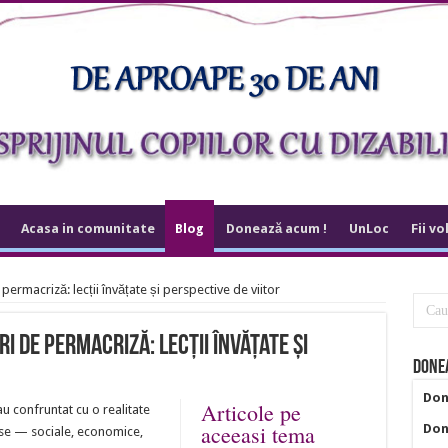
Acasa in comunitate
Blog
Donează acum !
UnLoc
Fii vo
permacriză: lecții învățate și perspective de viitor
i de permacriză: lecții învățate și
Donea
Don
Articole pe
-au confruntat cu o realitate
aceeasi tema
Don
se — sociale, economice,