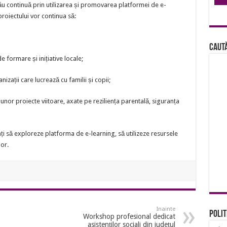
 său continuă prin utilizarea și promovarea platformei de e-
roiectului vor continua să:
Caută
e formare și inițiative locale;
nizații care lucrează cu familii și copii;
unor proiecte viitoare, axate pe reziliența parentală, siguranța
itați să exploreze platforma de e-learning, să utilizeze resursele
lor.
Inainte
Polit
Workshop profesional dedicat
asistenților sociali din județul