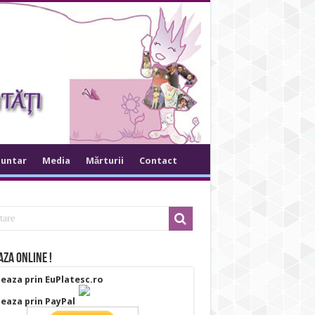
luntar
Media
Mărturii
Contact
za online !
eaza prin EuPlatesc.ro
eaza prin PayPal