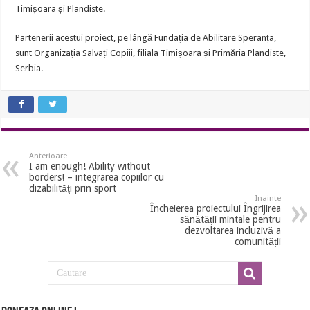
Timișoara și Plandiste.
Partenerii acestui proiect, pe lângă Fundația de Abilitare Speranța,
sunt Organizația Salvați Copiii, filiala Timișoara și Primăria Plandiste,
Serbia.
Anterioare
I am enough! Ability without
borders! – integrarea copiilor cu
dizabilităţi prin sport
Inainte
Încheierea proiectului Îngrijirea
sănătății mintale pentru
dezvoltarea incluzivă a
comunității