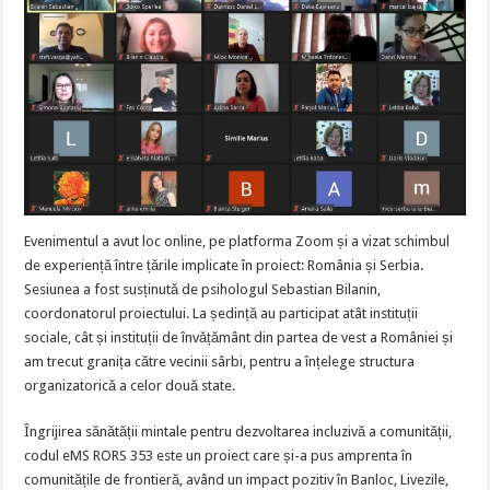
Evenimentul a avut loc online, pe platforma Zoom și a vizat schimbul
de experiență între țările implicate în proiect: România și Serbia.
Sesiunea a fost susținută de psihologul Sebastian Bilanin,
coordonatorul proiectului. La ședință au participat atât instituții
sociale, cât și instituții de învățământ din partea de vest a României și
am trecut granița către vecinii sârbi, pentru a înțelege structura
organizatorică a celor două state.
Îngrijirea sănătății mintale pentru dezvoltarea incluzivă a comunității,
codul eMS RORS 353 este un proiect care și-a pus amprenta în
comunitățile de frontieră, având un impact pozitiv în Banloc, Livezile,