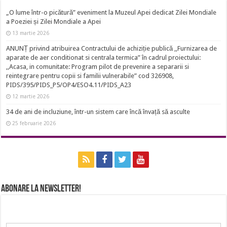
„O lume într-o picătură” eveniment la Muzeul Apei dedicat Zilei Mondiale
a Poeziei și Zilei Mondiale a Apei
13 martie 2026
ANUNȚ privind atribuirea Contractului de achiziție publică ,,Furnizarea de
aparate de aer conditionat si centrala termica” în cadrul proiectului:
,,Acasa, in comunitate: Program pilot de prevenire a separarii si
reintegrare pentru copii si familii vulnerabile” cod 326908,
PIDS/395/PIDS_P5/OP4/ESO4.11/PIDS_A23
12 martie 2026
34 de ani de incluziune, într-un sistem care încă învață să asculte
25 februarie 2026
Abonare la newsletter!