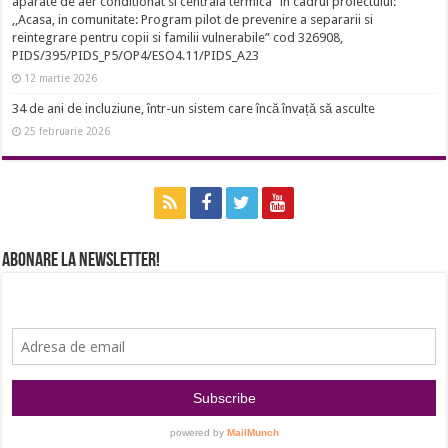
aparate de aer conditionat si centrala termica” în cadrul proiectului:
,,Acasa, in comunitate: Program pilot de prevenire a separarii si
reintegrare pentru copii si familii vulnerabile” cod 326908,
PIDS/395/PIDS_P5/OP4/ESO4.11/PIDS_A23
12 martie 2026
34 de ani de incluziune, într-un sistem care încă învață să asculte
25 februarie 2026
Abonare la newsletter!