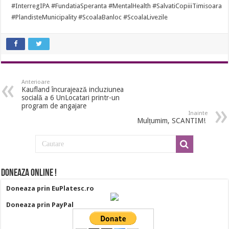
#
InterregIPA
#
FundatiaSperanta
#
MentalHealth
#
SalvatiCopiiiTimisoara
#
PlandisteMunicipality
#
ScoalaBanloc
#
ScoalaLivezile
Anterioare
Kaufland încurajează incluziunea
socială a 6 UnLocatari printr-un
program de angajare
Inainte
Mulțumim, SCANTIM!
Doneaza online !
Doneaza prin EuPlatesc.ro
Doneaza prin PayPal