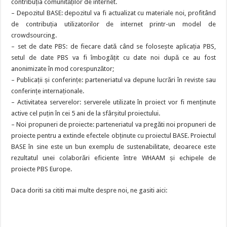
contribuția comunităților de internet.
– Depozitul BASE: depozitul va fi actualizat cu materiale noi, profitând
de contribuția utilizatorilor de internet printr-un model de
crowdsourcing.
– set de date PBS: de fiecare dată când se folosește aplicația PBS,
setul de date PBS va fi îmbogățit cu date noi după ce au fost
anonimizate în mod corespunzător;
– Publicații și conferințe: parteneriatul va depune lucrări în reviste sau
conferințe internaționale.
– Activitatea serverelor: serverele utilizate în proiect vor fi menținute
active cel puțin în cei 5 ani de la sfârșitul proiectului.
– Noi propuneri de proiecte: parteneriatul va pregăti noi propuneri de
proiecte pentru a extinde efectele obținute cu proiectul BASE. Proiectul
BASE în sine este un bun exemplu de sustenabilitate, deoarece este
rezultatul unei colaborări eficiente între WHAAM și echipele de
proiecte PBS Europe.
Daca doriti sa cititi mai multe despre noi, ne gasiti aici: