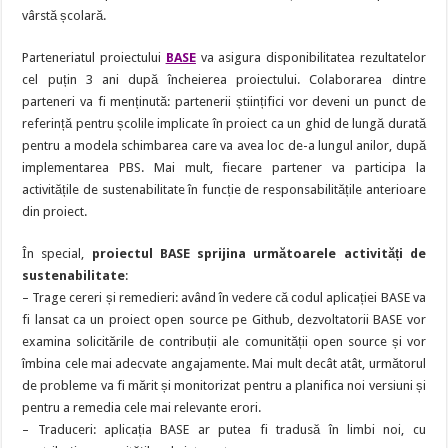
vârstă școlară.
Parteneriatul proiectului
BASE
va asigura disponibilitatea rezultatelor
cel puțin 3 ani după încheierea proiectului. Colaborarea dintre
parteneri va fi menținută: partenerii științifici vor deveni un punct de
referință pentru școlile implicate în proiect ca un ghid de lungă durată
pentru a modela schimbarea care va avea loc de-a lungul anilor, după
implementarea PBS. Mai mult, fiecare partener va participa la
activitățile de sustenabilitate în funcție de responsabilitățile anterioare
din proiect.
În special,
proiectul BASE sprijina următoarele activități de
sustenabilitate
:
– Trage cereri și remedieri: având în vedere că codul aplicației BASE va
fi lansat ca un proiect open source pe Github, dezvoltatorii BASE vor
examina solicitările de contribuții ale comunității open source și vor
îmbina cele mai adecvate angajamente. Mai mult decât atât, următorul
de probleme va fi mărit și monitorizat pentru a planifica noi versiuni și
pentru a remedia cele mai relevante erori.
– Traduceri: aplicația BASE ar putea fi tradusă în limbi noi, cu