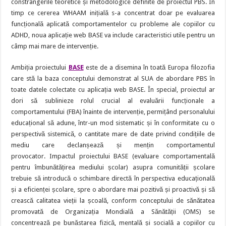
constrângerile teoretice și metodologice definite de proiectul PBS. În
timp ce cererea WHAAM inițială s-a concentrat doar pe evaluarea
funcțională aplicată comportamentelor cu probleme ale copiilor cu
ADHD, noua aplicație web BASE va include caracteristici utile pentru un
câmp mai mare de intervenție.
Ambiția proiectului
BASE
este de a disemina în toată Europa filozofia
care stă la baza conceptului demonstrat al SUA de abordare PBS în
toate datele colectate cu aplicația web BASE. În special, proiectul ar
dori să sublinieze rolul crucial al evaluării funcționale a
comportamentului (FBA) înainte de intervenție, permițând personalului
educațional să adune, într-un mod sistematic și în conformitate cu o
perspectivă sistemică, o cantitate mare de date privind condițiile de
mediu care declanșează și mențin comportamentul
provocator. Impactul proiectului BASE (evaluare comportamentală
pentru îmbunătățirea mediului școlar) asupra comunității școlare
trebuie să introducă o schimbare directă în perspectiva educațională
și a eficienței școlare, spre o abordare mai pozitivă și proactivă și să
crească calitatea vieții la școală, conform conceptului de sănătatea
promovată de Organizația Mondială a Sănătății (OMS) se
concentrează pe bunăstarea fizică, mentală și socială a copiilor cu