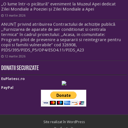
„O lume într-o picătură” eveniment la Muzeul Apei dedicat
Zilei Mondiale a Poeziei și Zilei Mondiale a Apei
13 martie 2026
ANUNȚ privind atribuirea Contractului de achiziție publică
,,Furnizarea de aparate de aer conditionat si centrala
termica” în cadrul proiectului: ,,Acasa, in comunitate:
Program pilot de prevenire a separarii si reintegrare pentru
copii si familii vulnerabile” cod 326908,
PIDS/395/PIDS_P5/OP4/ESO4.11/PIDS_A23
12 martie 2026
Donatii securizate
EuPlatesc.ro
PayPal
Site realizat în
WordPress