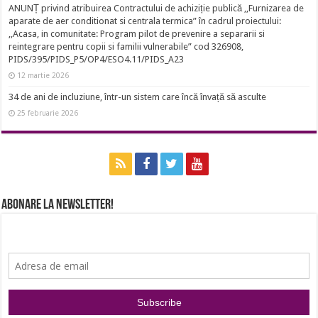
ANUNȚ privind atribuirea Contractului de achiziție publică ,,Furnizarea de
aparate de aer conditionat si centrala termica” în cadrul proiectului:
,,Acasa, in comunitate: Program pilot de prevenire a separarii si
reintegrare pentru copii si familii vulnerabile” cod 326908,
PIDS/395/PIDS_P5/OP4/ESO4.11/PIDS_A23
12 martie 2026
34 de ani de incluziune, într-un sistem care încă învață să asculte
25 februarie 2026
Abonare la newsletter!