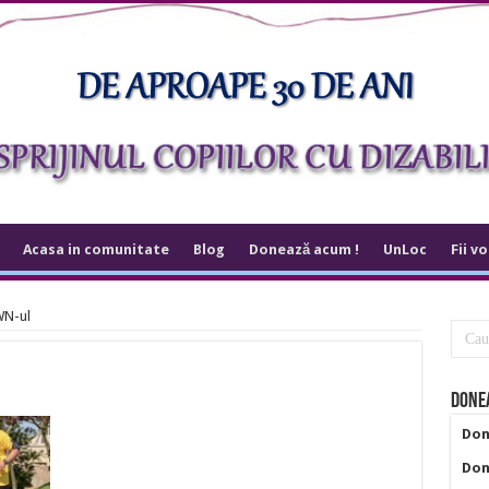
Acasa in comunitate
Blog
Donează acum !
UnLoc
Fii v
WN-ul
Donea
Don
Don