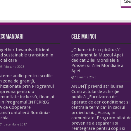
Cite
ecomandari
Cele mai noi
gether towards efficient
„O lume într-o picătură”
d sustainable transition in
eveniment la Muzeul Apei
cial care
dedicat Zilei Mondiale a
Poeziei și Zilei Mondiale a
23 februarie 2023
Apei
steme audio pentru şcolile
13 martie 2026
n zona de graniţă,
hiziţionate prin Programul
ANUNȚ privind atribuirea
mpreună pentru o
Contractului de achiziție
munitate incluzivă, finanțat
publică ,,Furnizarea de
rin Programul INTERREG
aparate de aer conditionat si
A de Cooperare
centrala termica” în cadrul
ansfrontalieră România-
proiectului: ,,Acasa, in
rbia
comunitate: Program pilot d
prevenire a separarii si
21 decembrie 2017
reintegrare pentru copii si