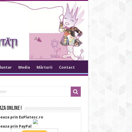
oluntar
Media
Mărturii
Contact
za online !
eaza prin EuPlatesc.ro
eaza prin PayPal