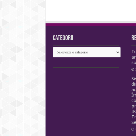
Categorii
R
Categorii
To
an
so
Si
di
ac
Î
co
p
IP
Tr
Se