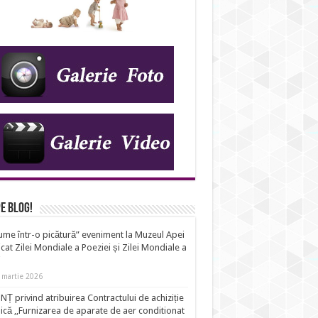
e Blog!
ume într-o picătură” eveniment la Muzeul Apei
cat Zilei Mondiale a Poeziei și Zilei Mondiale a
i
 martie 2026
Ț privind atribuirea Contractului de achiziție
ică ,,Furnizarea de aparate de aer conditionat