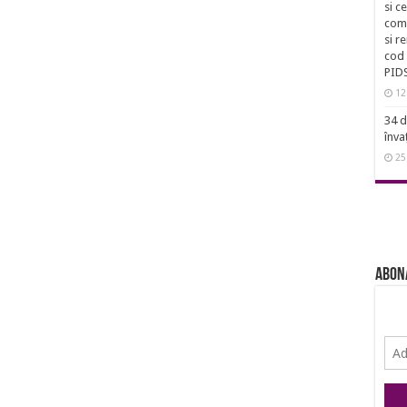
si c
comu
si r
cod 
PID
12
34 d
înva
25
Abon