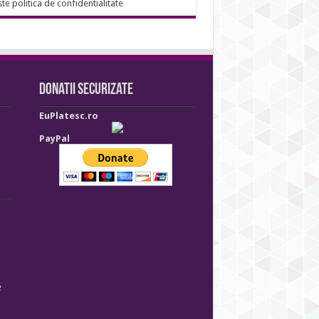
ste politica de confidentialitate
Donatii securizate
EuPlatesc.ro
PayPal
e