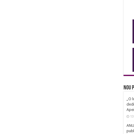
Nou p
„O l
dedi
Ape
13
ANUN
publ