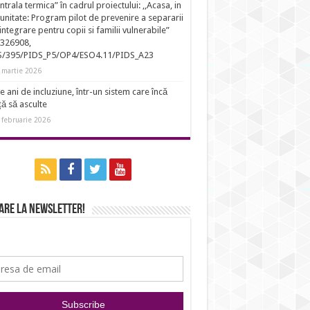
entrala termica” în cadrul proiectului: ,,Acasa, in
nitate: Program pilot de prevenire a separarii
eintegrare pentru copii si familii vulnerabile”
326908,
S/395/PIDS_P5/OP4/ESO4.11/PIDS_A23
 martie 2026
e ani de incluziune, într-un sistem care încă
ță să asculte
 februarie 2026
are la newsletter!